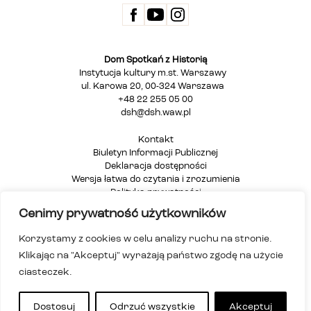
Dom Spotkań z Historią
Instytucja kultury m.st. Warszawy
ul. Karowa 20, 00-324 Warszawa
+48 22 255 05 00
dsh@dsh.waw.pl
Kontakt
Biuletyn Informacji Publicznej
Deklaracja dostępności
Wersja łatwa do czytania i zrozumienia
Polityka prywatności
Informacja dla osób głuchych i niesłyszących
Cenimy prywatność użytkowników
Mapa strony
Korzystamy z cookies w celu analizy ruchu na stronie.
Klikając na "Akceptuj" wyrażają państwo zgodę na użycie
ciasteczek.
Dostosuj
Odrzuć wszystkie
Akceptuj