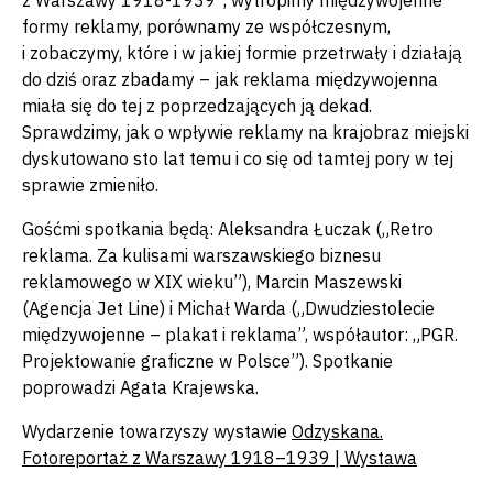
z Warszawy 1918-1939”, wytropimy międzywojenne
formy reklamy, porównamy ze współczesnym,
i zobaczymy, które i w jakiej formie przetrwały i działają
do dziś oraz zbadamy – jak reklama międzywojenna
miała się do tej z poprzedzających ją dekad.
Sprawdzimy, jak o wpływie reklamy na krajobraz miejski
dyskutowano sto lat temu i co się od tamtej pory w tej
sprawie zmieniło.
Gośćmi spotkania będą: Aleksandra Łuczak („Retro
reklama. Za kulisami warszawskiego biznesu
reklamowego w XIX wieku”), Marcin Maszewski
(Agencja Jet Line) i Michał Warda („Dwudziestolecie
międzywojenne – plakat i reklama”, współautor: „PGR.
Projektowanie graficzne w Polsce”). Spotkanie
poprowadzi Agata Krajewska.
Wydarzenie towarzyszy wystawie
Odzyskana.
Fotoreportaż z Warszawy 1918–1939 | Wystawa