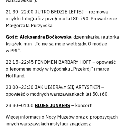
warszawskie”).
21:30–22:00 JUTRO BĘDZIE LEPIEJ – rozmowa
o cyklu fotografii z przełomu lat 80. i 90. Prowadzenie:
Małgorzata Purzyńska.
Gość:
Aleksandra Boćkowska
, dziennikarka i autorka
książek, m.in. „To nie są moje wielbłądy. O modzie
w PRL”.
22:15–22:45 FENOMEN BARBARY HOFF – opowieść
o fenomenie mody w tygodniku „Przekrój” i marce
Hoffland.
23:00–23:30 JAK UBIERAŁY SIĘ ARTYSTKI?! –
opowieść o modnych warszawiankach lat 50. i 60.
23:30–01:00
BLUES JUNKERS
– koncert!
​​​​​​​Więcej informacji o Nocy Muzeów oraz o propozycjach
innych warszawskich instytucji znajdziesz