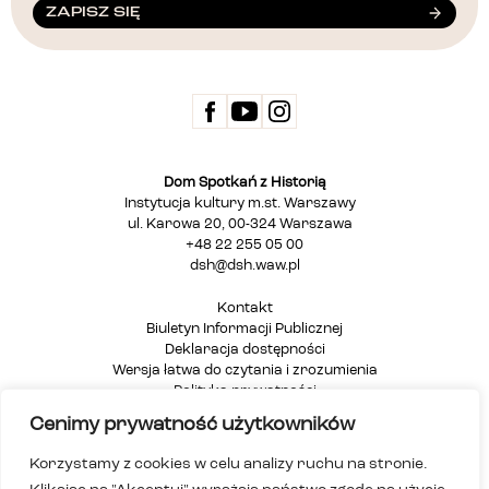
ZAPISZ SIĘ
Dom Spotkań z Historią
Instytucja kultury m.st. Warszawy
ul. Karowa 20, 00-324 Warszawa
+48 22 255 05 00
dsh@dsh.waw.pl
Kontakt
Biuletyn Informacji Publicznej
Deklaracja dostępności
Wersja łatwa do czytania i zrozumienia
Polityka prywatności
Informacja dla osób głuchych i niesłyszących
Cenimy prywatność użytkowników
Mapa strony
Korzystamy z cookies w celu analizy ruchu na stronie.