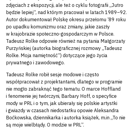
zdjęciach z ekspozycji, ale też o cyklu fotografii „Jutro
będzie lepiej”, nad którym pracował w latach 1989–92.
Autor dokumentował Polskę okresu przełomu ’89 roku
po upadku komunizmu oraz zmiany, jakie zaszły
w krajobrazie społeczno-gospodarczym w Polsce.
Tadeusz Rolke odpowie również na pytania Małgorzaty
Purzyńskiej (autorka biograficznej rozmowy „Tadeusz
Rolke. Moja namiętność”) dotyczące jego życia
prywatnego i zawodowego.
Tadeusz Rolke robił sesje modowe i często
współpracował z projektantami, dlatego w programie
nie mogło zabraknąć tego tematu. O marce Hoffland
i fenomenie jej twórczyni, Barbary Hoff, o specyfice
mody w PRL i o tym, jak ubierały się polskie artystki
i gwiazdy w czasach niedostatku opowie Aleksandra
Boćkowska, dziennikarka i autorka książek, m.in „To nie
są moje wielbłądy. O modzie w PRL”.