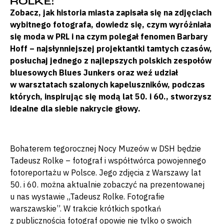
ROLKE!
Zobacz, jak historia miasta zapisała się na zdjęciach
wybitnego fotografa, dowiedz się, czym wyróżniała
się moda w PRL i na czym polegał fenomen Barbary
Hoff – najsłynniejszej projektantki tamtych czasów,
posłuchaj jednego z najlepszych polskich zespołów
bluesowych Blues Junkers oraz weź udział
w warsztatach szalonych kapeluszników, podczas
których, inspirując się modą lat 50. i 60., stworzysz
idealne dla siebie nakrycie głowy.
Bohaterem tegorocznej Nocy Muzeów w DSH będzie
Tadeusz Rolke – fotograf i współtwórca powojennego
fotoreportażu w Polsce. Jego zdjęcia z Warszawy lat
50. i 60. można aktualnie zobaczyć na prezentowanej
u nas wystawie „Tadeusz Rolke. Fotografie
warszawskie”. W trakcie krótkich spotkań
z publicznością fotograf opowie nie tylko o swoich