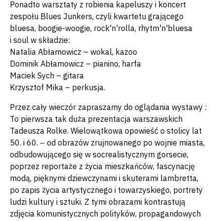
Ponadto warsztaty z robienia kapeluszy i koncert
zespołu Blues Junkers, czyli kwartetu grającego
bluesa, boogie-woogie, rock'n'rolla, rhytm'n'bluesa
i soul w składzie:
Natalia Abłamowicz – wokal, kazoo
Dominik Abłamowicz – pianino, harfa
Maciek Sych – gitara
Krzysztof Mika – perkusja.
Przez cały wieczór zapraszamy do oglądania wystawy
:
To pierwsza tak duża prezentacja warszawskich
Tadeusza Rolke. Wielowątkowa opowieść o stolicy lat
50. i 60. − od obrazów zrujnowanego po wojnie miasta,
odbudowującego się w socrealistycznym gorsecie,
poprzez reportaże z życia mieszkańców, fascynację
modą, pięknymi dziewczynami i skuterami lambretta,
po zapis życia artystycznego i towarzyskiego, portrety
ludzi kultury i sztuki. Z tymi obrazami kontrastują
zdjęcia komunistycznych polityków, propagandowych