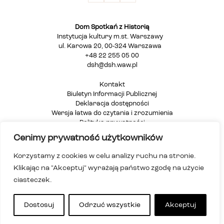
Dom Spotkań z Historią
Instytucja kultury m.st. Warszawy
ul. Karowa 20, 00-324 Warszawa
+48 22 255 05 00
dsh@dsh.waw.pl
Kontakt
Biuletyn Informacji Publicznej
Deklaracja dostępności
Wersja łatwa do czytania i zrozumienia
Polityka prywatności
Informacja dla osób głuchych i niesłyszących
Cenimy prywatność użytkowników
Mapa strony
Korzystamy z cookies w celu analizy ruchu na stronie.
Klikając na "Akceptuj" wyrażają państwo zgodę na użycie
ciasteczek.
Dostosuj
Odrzuć wszystkie
Akceptuj