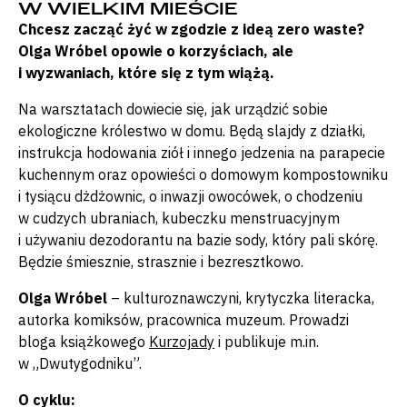
W WIELKIM MIEŚCIE
Chcesz zacząć żyć w zgodzie z ideą zero waste?
Olga Wróbel opowie o korzyściach, ale
i wyzwaniach, które się z tym wiążą.
Na warsztatach dowiecie się, jak urządzić sobie
ekologiczne królestwo w domu. Będą slajdy z działki,
instrukcja hodowania ziół i innego jedzenia na parapecie
kuchennym oraz opowieści o domowym kompostowniku
i tysiącu dżdżownic, o inwazji owocówek, o chodzeniu
w cudzych ubraniach, kubeczku menstruacyjnym
i używaniu dezodorantu na bazie sody, który pali skórę.
Będzie śmiesznie, strasznie i bezresztkowo.
Olga Wróbel
– kulturoznawczyni, krytyczka literacka,
autorka komiksów, pracownica muzeum. Prowadzi
bloga książkowego
Kurzojady
i publikuje m.in.
w „Dwutygodniku”.
O cyklu: