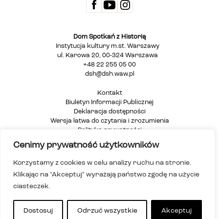
Dom Spotkań z Historią
Instytucja kultury m.st. Warszawy
ul. Karowa 20, 00-324 Warszawa
+48 22 255 05 00
dsh@dsh.waw.pl
Kontakt
Biuletyn Informacji Publicznej
Deklaracja dostępności
Wersja łatwa do czytania i zrozumienia
Polityka prywatności
Informacja dla osób głuchych i niesłyszących
Cenimy prywatność użytkowników
Mapa strony
Korzystamy z cookies w celu analizy ruchu na stronie.
Klikając na "Akceptuj" wyrażają państwo zgodę na użycie
ciasteczek.
Dostosuj
Odrzuć wszystkie
Akceptuj