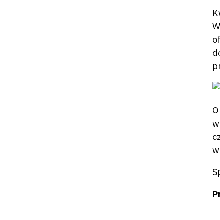
K
W
o
d
p
O
w
c
w
S
P