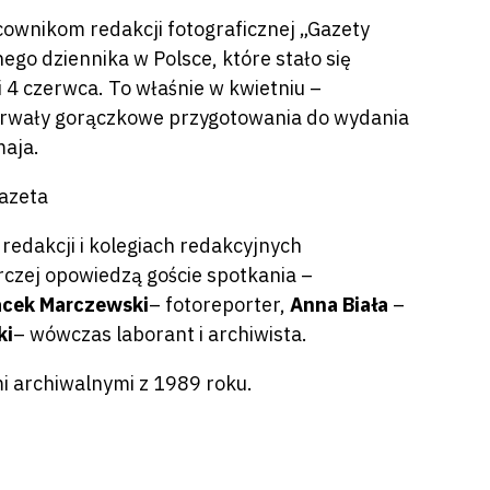
ownikom redakcji fotograficznej „Gazety
go dziennika w Polsce, które stało się
4 czerwca. To właśnie w kwietniu –
j trwały gorączkowe przygotowania do wydania
maja.
edakcji i kolegiach redakcyjnych
rczej opowiedzą goście spotkania –
acek Marczewski
– fotoreporter,
Anna Biała
–
ki
– wówczas laborant i archiwista.
i archiwalnymi z 1989 roku.