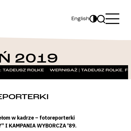
English
Ń 2019
 TADEUSZ ROLKE. FOTOGRAFIE WARSZAWSKIE
WERNISAŻ | TADEUSZ ROLKE. 
EPORTERKI
łom w kadrze – fotoreporterki
TY” I KAMPANIA WYBORCZA '89.