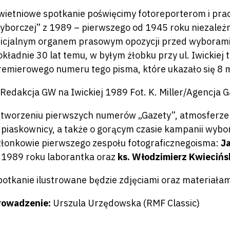
wietniowe spotkanie poświęcimy fotoreporterom i prac
yborczej” z 1989 – pierwszego od 1945 roku niezależne
ficjalnym organem prasowym opozycji przed wyborami 
okładnie 30 lat temu, w byłym żłobku przy ul. Iwickie
remierowego numeru tego pisma, które ukazało się 8 
 tworzeniu pierwszych numerów „Gazety”, atmosferze r
 piaskownicy, a także o gorącym czasie kampanii wybo
złonkowie pierwszego zespołu fotograficznegoisma:
J
 1989 roku laborantka oraz
ks. Włodzimierz Kwiecińs
potkanie ilustrowane będzie zdjęciami oraz materiałam
rowadzenie:
Urszula Urzędowska (RMF Classic)