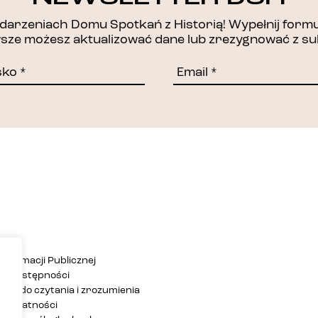
DZIĘKUJEMY!
arzeniach Domu Spotkań z Historią! Wypełnij formul
awsze możesz aktualizować dane lub zrezygnować z su
Informacji Publicznej
ja dostępności
twa do czytania i zrozumienia
 prywatności