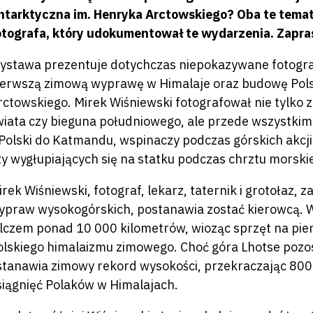
ntarktyczna im. Henryka Arctowskiego? Oba te temat
otografa, który udokumentował te wydarzenia. Zapra
ystawa prezentuje dotychczas niepokazywane fotogra
ierwszą zimową wyprawę w Himalaje oraz budowę Polsk
rctowskiego. Mirek Wiśniewski fotografował nie tylko 
wiata czy bieguna południowego, ale przede wszystkim l
 Polski do Katmandu, wspinaczy podczas górskich akcji
zy wygłupiających się na statku podczas chrztu morski
irek Wiśniewski, fotograf, lekarz, taternik i grotołaz
ypraw wysokogórskich, postanawia zostać kierowcą. W
elczem ponad 10 000 kilometrów, wioząc sprzęt na pier
olskiego himalaizmu zimowego. Choć góra Lhotse pozo
stanawia zimowy rekord wysokości, przekraczając 8000
siągnięć Polaków w Himalajach.