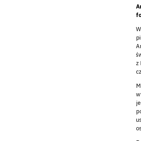
A
f
W
p
A
ś
z
c
M
w
j
p
u
o