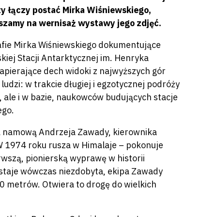
y łączy postać Mirka Wiśniewskiego,
szamy na wernisaż wystawy jego zdjęć.
fie Mirka Wiśniewskiego dokumentujące
iej Stacji Antarktycznej im. Henryka
zapierające dech widoki z najwyższych gór
udzi: w trakcie długiej i egzotycznej podróży
, ale i w bazie, naukowców budujących stacje
ego.
, za namową Andrzeja Zawady, kierownika
 1974 roku rusza w Himalaje – pokonuje
wszą, pionierską wyprawę w historii
staje wówczas niezdobyta, ekipa Zawady
 metrów. Otwiera to drogę do wielkich