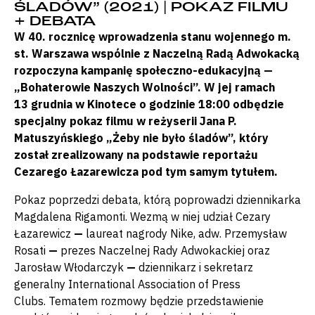
ŚLADÓW” (2021) | POKAZ FILMU
+ DEBATA
W 40. rocznicę wprowadzenia stanu wojennego m.
st. Warszawa wspólnie z Naczelną Radą Adwokacką
rozpoczyna kampanię społeczno-edukacyjną —
„Bohaterowie Naszych Wolności”. W jej ramach
13 grudnia w Kinotece o godzinie 18:00 odbędzie
specjalny pokaz filmu w reżyserii Jana P.
Matuszyńskiego „Żeby nie było śladów”, który
został zrealizowany na podstawie reportażu
Cezarego Łazarewicza pod tym samym tytułem.
Pokaz poprzedzi debata, którą poprowadzi dziennikarka
Magdalena Rigamonti. Wezmą w niej udział Cezary
Łazarewicz
—
laureat nagrody Nike, adw. Przemysław
Rosati
—
prezes Naczelnej Rady Adwokackiej oraz
Jarosław Włodarczyk
—
dziennikarz i sekretarz
generalny International Association of Press
Clubs. Tematem rozmowy będzie przedstawienie