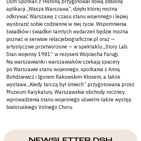
Dom Spotkań z Historią przygotował nową odsłonę
aplikacji „Wasza Warszawa”, dzięki której można
odkrywać Warszawę z czasu stanu wojennego i lepiej
wyobrazić sobie codzienne w niej życie. Wspomnienia
świadków i świadkiń tamtych wydarzeń będzie można
poznać w serwisie relacjebiograficzne.pl oraz —
artystycznie przetworzone — w spektaklu „Story Lab.
Stan wojenny 1981” w reżyserii Wojciecha Farugi.
Na warszawianki i warszawiaków czekają spacery
po Warszawie stanu wojennego, spotkania z Anną
Bohdziewicz i Igorem Rakowskim-Kłosem, a także
wystawa „Kiedy tarczą był śmiech” przygotowana przez
Muzeum Karykatury. Warszawskie obchody rocznicy
wprowadzenia stanu wojennego uświetni także występ
białoruskiego Volnego Choru.
NEWSLETTER DSH