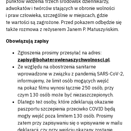
punktów widzenia trzech środowisk dziennikarzy,
adwokatów i twórców stających w obronie wolności
i praw człowieka, szczególnie w miejscach, gdzie
te wartości są zagrożone. Przed pokazem odbędzie się
także rozmowa z reżyserem Janem P. Matuszyńskim.
Obowiązują zapisy
Zgłoszenia prosimy przesyłać na adres:
zapisy@bohaterowienaszychwolnosci.pl
.
Ze względu na obostrzenia sanitarne
wprowadzone w związku z pandemią SARS-CoV-2,
informujemy, że limit osób mogących wejść
na pokaz filmu wynosi łącznie 250 osób, przy
czym 130 osób może być niezaszczepionych.
Dlatego też osoby, które zdeklarują okazanie
paszportu szczepienia przeciwko COVID będą
mogły wejść poza limitem 130 osób. Prosimy
zatem przy zapisywaniu się o wpisywanie w mailu
deklaracji, czy przy wejściu okazany zostanie