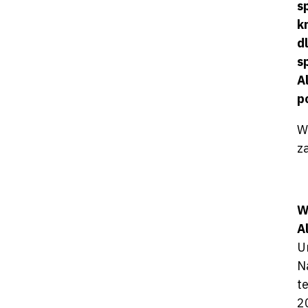
s
k
d
s
A
p
W
z
W
A
U
N
t
2