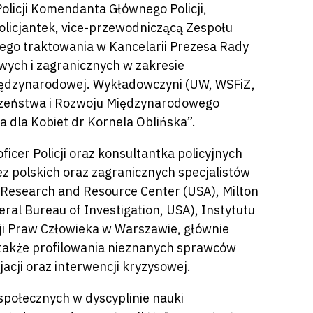
olicji Komendanta Głównego Policji,
Policjantek, vice-przewodniczącą Zespołu
go traktowania w Kancelarii Prezesa Rady
owych i zagranicznych w zakresie
międzynarodowej. Wykładowczyni (UW, WSFiZ,
eczeństwa i Rozwoju Międzynarodowego
a dla Kobiet dr Kornela Oblińska”.
icer Policji oraz konsultantka policyjnych
 polskich oraz zagranicznych specjalistów
n, Research and Resource Center (USA), Milton
eral Bureau of Investigation, USA), Instytutu
ji Praw Człowieka w Warszawie, głównie
 a także profilowania nieznanych sprawców
acji oraz interwencji kryzysowej.
połecznych w dyscyplinie nauki