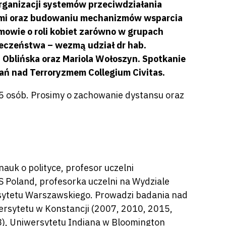
rganizacji systemów przeciwdziałania
ami oraz budowaniu mechanizmów wsparcia
owie o roli kobiet zarówno w grupach
pieczeństwa – wezmą udział dr hab.
 Oblińska oraz Mariola Wołoszyn. Spotkanie
ań nad Terroryzmem Collegium Civitas.
15 osób. Prosimy o zachowanie dystansu oraz
auk o polityce, profesor uczelni
 Poland, profesorka uczelni na Wydziale
sytetu Warszawskiego. Prowadzi badania nad
rsytetu w Konstancji (2007, 2010, 2015,
), Uniwersytetu Indiana w Bloomington