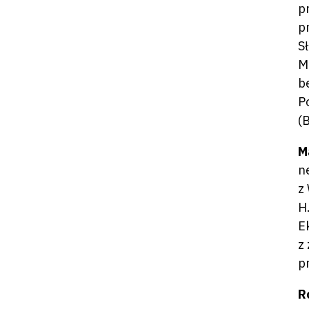
p
p
S
M
b
P
(
M
n
z
H
E
z
p
R