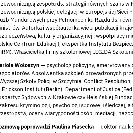
rzewodniczącą zespołu ds. strategii równych szans w P
rzewodniczącą polskiej delegacji w Europejskiej Sieci 
łużb Mundurowych przy Pełnomocniku Rządu ds. równe
inistrów. Autorka i współautorka wielu publikacji kraj
ezpieczeństwa, kultury organizacyjnej i współpracy 
olskie Centrum Edukacji), ekspertka Instytutu Bezpi
BiRM). Właścicielka firmy szkoleniowej „EGIDA Szkoleni
ariola Wołoszyn
— psycholog policyjny, emerytowany of
egocjatorów. Absolwentka szkoleń prowadzonych przez
 Wyższej Szkoły Policji w Szczytnie, Conflict Resolutio
. Erickson Institut (Berlin), Department of Justice (Fed
kspertyz Sądowych w Krakowie czy Helsińskiej Fundac
 zakresu kryminologii, psychologii sądowej i śledczej,
rzestępstw, oceny wiarygodności osób, mediacji, negocj
ozmowę poprowadzi Paulina Piasecka
— doktor nauk s