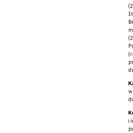
(
I
B
m
(
P
(
p
d
K
w
d
K
i
p