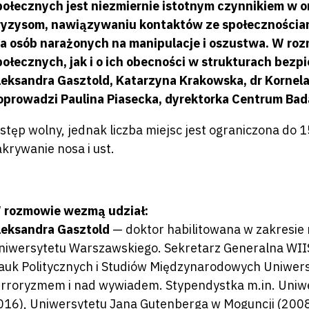
połecznych jest niezmiernie istotnym czynnikiem w o
ryzysom, nawiązywaniu kontaktów ze społeczności
la osób narażonych na manipulacje i oszustwa.
W rozm
połecznych, jak i o ich obecności w strukturach bez
leksandra Gasztold, Katarzyna Krakowska, dr Kornela
oprowadzi Paulina Piasecka, dyrektorka Centrum Bad
stęp wolny, jednak liczba miejsc jest ograniczona do 
akrywanie nosa i ust.
 rozmowie wezmą udział:
leksandra Gasztold
— doktor habilitowana w zakresie n
niwersytetu Warszawskiego. Sekretarz Generalna WIIS
auk Politycznych i Studiów Międzynarodowych Uniwer
erroryzmem i nad wywiadem. Stypendystka m.in. Uniwe
016), Uniwersytetu Jana Gutenberga w Moguncji (2008