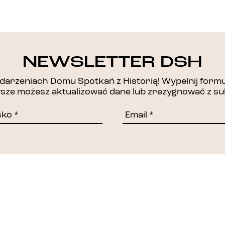
DZIĘKUJEMY!
NEWSLETTER DSH
arzeniach Domu Spotkań z Historią! Wypełnij formul
awsze możesz aktualizować dane lub zrezygnować z su