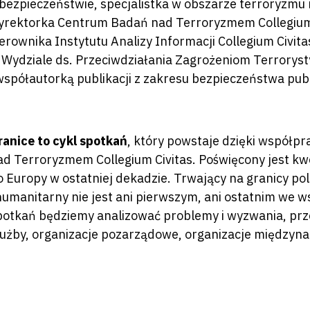
 bezpieczeństwie, specjalistka w obszarze terroryzmu
yrektorka Centrum Badań nad Terroryzmem Collegium 
ierownika Instytutu Analizy Informacji Collegium Civit
 Wydziale ds. Przeciwdziałania Zagrożeniom Terrorys
 współautorką publikacji z zakresu bezpieczeństwa pub
ranice to cykl spotkań
, który powstaje dzięki współp
ad Terroryzmem Collegium Civitas. Poświęcony jest kwe
o Europy w ostatniej dekadzie. Trwający na granicy pol
 humanitarny nie jest ani pierwszym, ani ostatnim we w
potkań będziemy analizować problemy i wyzwania, prze
łużby, organizacje pozarządowe, organizacje międzyna