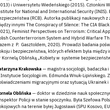
2013) i Uniwersytetu Wiedeńskiego (2015). Członkini 
nstitute for National and International Security (INI
ezpieczeństwa (RCB). Autorka publikacji naukowych 
iędzy innymi The Conspiracy of Silence: The CIA Black S
2021), Feminist Perspectives on Terrorism: Critical Ap
olish Counterterrorism System and Hybrid Warfare Thre
razem z P. Gasztoldem, 2020). Prowadzi badania poświ
okoju i bezpieczeństwa, których efektem była między i
r Kornelą Oblińską „Kobiety w systemie bezpieczeńst
atarzyna Krakowska
— magistra socjologii, badaczka 
 Instytucie Socjologii im. Edmunda Wnuk-Lipińskiego. 
oświadczeniami migracyjnymi oraz sytuacją Ukrainek i
ornela Oblińska
— doktor w dziedzinie nauk społeczn
 inspektor Policji w stanie spoczynku. Była Szefowa Pol
okojowych na terenie byłej Jugosławii (SPU Kosovo, 