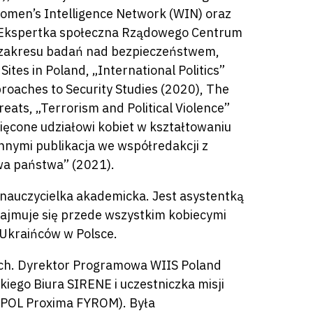
Women’s Intelligence Network (WIN) oraz
S). Ekspertka społeczna Rządowego Centrum
z zakresu badań nad bezpieczeństwem,
ites in Poland, „International Politics”
proaches to Security Studies (2020), The
ats, „Terrorism and Political Violence”
ęcone udziałowi kobiet w kształtowaniu
nnymi publikacja we współredakcji z
wa państwa” (2021).
i nauczycielka akademicka. Jest asystentką
Zajmuje się przede wszystkim kobiecymi
 Ukraińców w Polsce.
ych. Dyrektor Programowa WIIS Poland
skiego Biura SIRENE i uczestniczka misji
EUPOL Proxima FYROM). Była