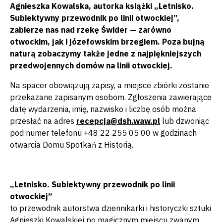
Agnieszka Kowalska, autorka książki „Letnisko.
Subiektywny przewodnik po linii otwockiej”,
zabierze nas nad rzekę Świder — zarówno
otwockim, jak i józefowskim brzegiem. Poza bujną
naturą zobaczymy także jedne z najpiękniejszych
przedwojennych domów na linii otwockiej.
Na spacer obowiązują zapisy, a miejsce zbiórki zostanie
przekazane zapisanym osobom. Zgłoszenia zawierające
datę wydarzenia, imię, nazwisko i liczbę osób można
przesłać na adres
recepcja@dsh.waw.pl
lub dzwoniąc
pod numer telefonu +48 22 255 05 00 w godzinach
otwarcia Domu Spotkań z Historią.
„Letnisko. Subiektywny przewodnik po linii
otwockiej”
to przewodnik autorstwa dziennikarki i historyczki sztuki
Agnieszki Kowalskiej po magicznym miejscu zwanym