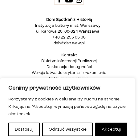
Dom Spotkań z Historią
Instytucja kultury m.st. Warszawy
ul. Karowa 20, 00-324 Warszawa
+48 22 255 05 00
dsh@dsh.waw.pl
Kontakt
Biuletyn Informacji Publicznej
Deklaracja dostępności
Wersja łatwa do czytania i zrozumienia
Polityka prywatności
Informacja dla osób głuchych i niesłyszących
Cenimy prywatność użytkowników
Mapa strony
Korzystamy z cookies w celu analizy ruchu na stronie.
Klikając na "Akceptuj" wyrażają państwo zgodę na użycie
ciasteczek.
Dostosuj
Odrzuć wszystkie
Akceptuj