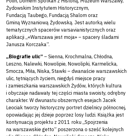
Polin, Domem Spotkań z Historią, Muzeum Warszawy,
Żydowskim Instytutem Historycznym,
Fundacją Taubego, Fundacją Shalom oraz
Gminą Wyznaniową Żydowską. Jest autorką wielu
tematycznych spacerów varsavianistycznych oraz
aplikacji „«Warszawa jest moja» – spacery śladami
Janusza Korczaka”.
„
Biografie ulic”
– Sienna, Krochmalna, Chłodna,
Leszno, Nalewki, Nowolipie, Nowolipki, Karmelicka,
Smocza, Miła, Niska, Stawki – dwanaście warszawskich
ulic, tętniących życiem, niegdyś miejsce pracy
i zamieszkania warszawskich Żydów, których kultura
i obyczaje nadawały tej części miasta swoisty, odrębny
charakter. W dwunastu obszernych esejach Jacek
Leociak tworzy historyczny portret dzielnicy północnej,
opowiadając jej dzieje poprzez losy ludzi. Książka jest
kontynuacją projektu z 2011 roku „Spojrzenia
na warszawskie getto” poszerzona o sześć kolejnych