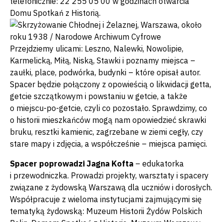
telefonicznie: 22 255 05 00 w godzinach otwarcia
Domu Spotkań z Historią.
Przejdziemy ulicami: Leszno, Nalewki, Nowolipie,
Karmelicką, Miłą, Niską, Stawki i poznamy miejsca –
zaułki, place, podwórka, budynki – które opisał autor.
Spacer będzie połączony z opowieścią o likwidacji getta,
getcie szczątkowym i powstaniu w getcie, a także
o miejscu-po-getcie, czyli co pozostało. Sprawdzimy, co
o historii mieszkańców mogą nam opowiedzieć skrawki
bruku, resztki kamienic, zagrzebane w ziemi cegły, czy
stare mapy i zdjęcia, a współcześnie – miejsca pamięci.
Spacer poprowadzi Jagna Kofta
– edukatorka
i przewodniczka. Prowadzi projekty, warsztaty i spacery
związane z żydowską Warszawą dla uczniów i dorosłych.
Współpracuje z wieloma instytucjami zajmującymi się
tematyką żydowską: Muzeum Historii Żydów Polskich