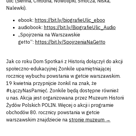
ulic (Sienna, Chłodna, Nowolipki, Smocza, Niska,
Nalewki).
ebook:
https://bit.ly/biografieUlic_eboo
audiobook:
https://bit.ly/BiografieUlic_Audio
„Spojrzenia na Warszawskie
getto”:
https://bit.ly/SpojrzeniaNaGetto
Jak co roku Dom Spotkań z Historią dołączył do akcji
społeczno-edukacyjnej Żonkile upamiętniającej
rocznicę wybuchu powstania w getcie warszawskim.
19 kwietnia przypnijcie żonkil na znak, że
#ŁączyNasPamięć. Żonkile będą dostępne również
u nas. Akcja jest organizowana przez Muzeum Historii
Żydów Polskich POLIN. Więcej o akcji i programie
obchodów 80. rocznicy powstania w getcie
warszawskim znajdziecie na
stronie muzeum →