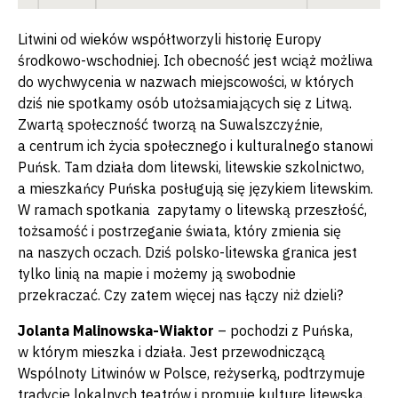
Litwini od wieków współtworzyli historię Europy
środkowo-wschodniej. Ich obecność jest wciąż możliwa
do wychwycenia w nazwach miejscowości, w których
dziś nie spotkamy osób utożsamiających się z Litwą.
Zwartą społeczność tworzą na Suwalszczyźnie,
a centrum ich życia społecznego i kulturalnego stanowi
Puńsk. Tam działa dom litewski, litewskie szkolnictwo,
a mieszkańcy Puńska posługują się językiem litewskim.
W ramach spotkania zapytamy o litewską przeszłość,
tożsamość i postrzeganie świata, który zmienia się
na naszych oczach. Dziś polsko-litewska granica jest
tylko linią na mapie i możemy ją swobodnie
przekraczać. Czy zatem więcej nas łączy niż dzieli?
Jolanta Malinowska-Wiaktor
– pochodzi z Puńska,
w którym mieszka i działa. Jest przewodniczącą
Wspólnoty Litwinów w Polsce, reżyserką, podtrzymuje
tradycję lokalnych teatrów i promuje kulturę litewską.