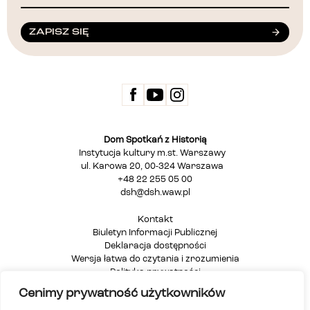
ZAPISZ SIĘ
Dom Spotkań z Historią
Instytucja kultury m.st. Warszawy
ul. Karowa 20, 00-324 Warszawa
+48 22 255 05 00
dsh@dsh.waw.pl
Kontakt
Biuletyn Informacji Publicznej
Deklaracja dostępności
Wersja łatwa do czytania i zrozumienia
Polityka prywatności
Informacja dla osób głuchych i niesłyszących
Cenimy prywatność użytkowników
Mapa strony