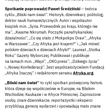
Spotkanie poprowadzi Paweł Średziński
– twórca
cyklu „Bliski nam świat”. Historyk, dziennikarz, politolog,
doktor nauk humanistycznych. Autor i współautor
książek m.in. „Syria. Przewodnik po kraju, którego nie
ma”, „Kwame Nkrumah. Początki panafrykańskiej
działalności”, „Co się stało z Mokpokpo Dravi”, „Afryka
w Warszawie”, „Czy Afryka jest krajem?” i „Jak mówić
polskim dzieciach o dzieciach Afryki?”. Laureat „Stołka
Roku” Gazety Wyborczej. Publikował i publikuje
na łamach m.in. „Więzi”, „OKO.press”, „Dzikiego życia”
i „Nowej Konfederacji”. Jest współzałożycielem Fundacji
„Afryka Inaczej” i redaktorem serwisu
Afryka.org
.
„Bliski nam świat”
to cykl spotkań poświęcony historii,
która dzieje się współcześnie w Europie, na Bliskim
Wschodzie, Kaukazie i w Afryce Północnej. Zaproszone
osoby, znani dziennikarze, reportażystki i eksperci
przybliżają genezę wydarzeń i opowiadają mało znane