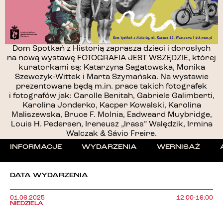
Dom Spotkań z Historią zaprasza dzieci i dorosłych
na nową wystawę FOTOGRAFIA JEST WSZĘDZIE, której
kuratorkami są: Katarzyna Sagatowska, Monika
Szewczyk-Wittek i Marta Szymańska. Na wystawie
prezentowane będą m.in. prace takich fotografek
i fotografów jak: Carolle Benitah, Gabriele Galimberti,
Karolina Jonderko, Kacper Kowalski, Karolina
Maliszewska, Bruce F. Molnia, Eadweard Muybridge,
Louis H. Pedersen, Ireneusz „Irass” Walędzik, Irmina
Walczak & Sávio Freire.
INFORMACJE
WYDARZENIA
WERNISAŻ
DATA WYDARZENIA
01.06.2025
12:00-16:00
NIEDZIELA