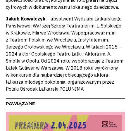
społeczności oraz wykorzystaniu fotografii i narzędzi
cyfrowych w dokumentowaniu lokalnego dziedzictwa.
Jakub Kowalczyk
– absolwent Wydziału Lalkarskiego
Państwowej Wyższej Szkoły Teatralnej im. L. Solskiego
w Krakowie, Filii we Wrocławiu. Współpracował m. in.
z Teatrem Polskim we Wrocławiu, Instytutem im.
Jerzego Grotowskiego we Wrocławiu. W latach 2015 –
2024 aktor Opolskiego Teatru Lalki i Aktora im. A.
Smolki w Opolu. Od 2024 roku współpracuje z Teatrem
Lalek Guliwer w Warszawie. W 2018 roku wyróżniony
w konkursie dla najbardziej obiecującego aktora-
lalkarza młodego pokolenia, organizowanym przez
Polski Ośrodek Lalkarski POLUNIMA.
POWIĄZANE