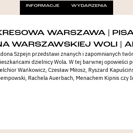
INFORMACJE
WYDARZENIA
KRESOWA WARSZAWA | PIS
NA WARSZAWSKIEJ WOLI | 
ldona Szpejn przedstawi znanych i zapomnianych twó
ieszkańcami dzielnicy Wola. W tej barwnej opowieści p
elchior Wańkowicz, Czesław Miłosz, Ryszard Kapuścińs
tempowski, Rachela Auerbach, Menachem Kipnis czy I