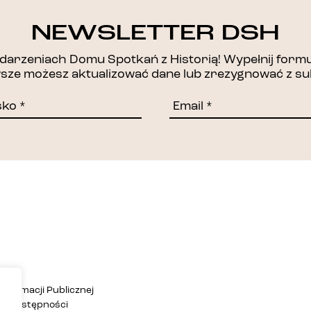
DZIĘKUJEMY!
NEWSLETTER DSH
arzeniach Domu Spotkań z Historią! Wypełnij formul
awsze możesz aktualizować dane lub zrezygnować z su
Informacji Publicznej
ja dostępności