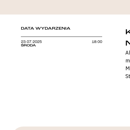
DATA WYDARZENIA
23.07.2025
18:00
ŚRODA
A
m
M
S