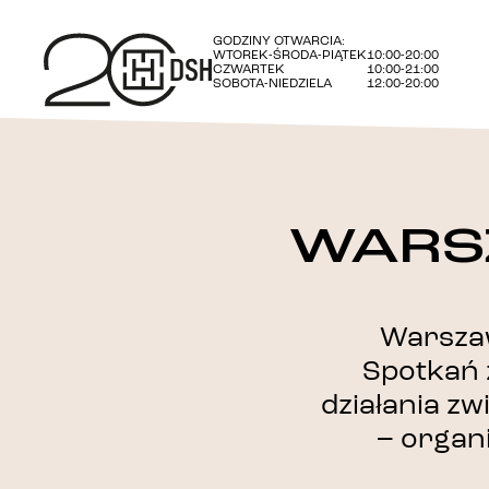
GODZINY OTWARCIA:
WTOREK-ŚRODA-PIĄTEK
10:00-20:00
CZWARTEK
10:00-21:00
SOBOTA-NIEDZIELA
12:00-20:00
WARS
Warsza
Spotkań 
działania z
– organ