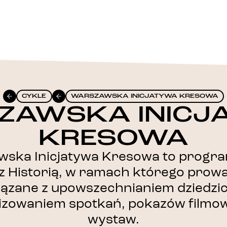
CYKLE
WARSZAWSKA INICJATYWA KRESOWA
ZAWSKA INICJ
KRESOWA
wska Inicjatywa Kresowa to progr
z Historią, w ramach którego prow
wiązane z upowszechnianiem dziedz
izowaniem spotkań, pokazów filmo
wystaw.