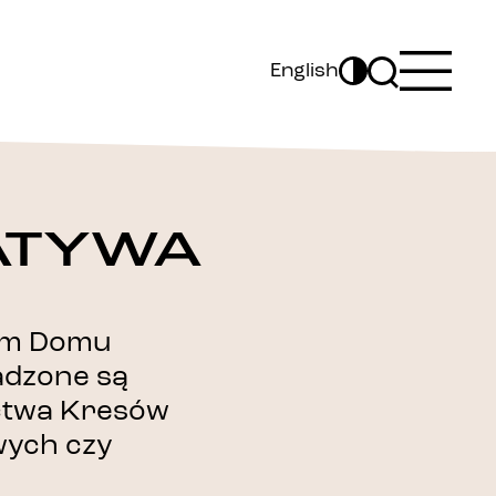
English
ATYWA
am Domu
adzone są
ictwa Kresów
wych czy