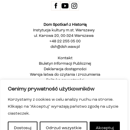
Dom Spotkań z Historią
Instytucja kultury m.st. Warszawy
ul. Karowa 20, 00-324 Warszawa
+48 22 255 05 00
dsh@dsh.waw.pl
Kontakt
Biuletyn Informacji Publicznej
Deklaracja dostępności
Wersja łatwa do czytania i zrozumienia
Polityka prywatności
Informacja dla osób głuchych i niesłyszących
Cenimy prywatność użytkowników
Mapa strony
Korzystamy z cookies w celu analizy ruchu na stronie.
Klikając na "Akceptuj" wyrażają państwo zgodę na użycie
ciasteczek.
Dostosuj
Odrzuć wszystkie
Akceptuj