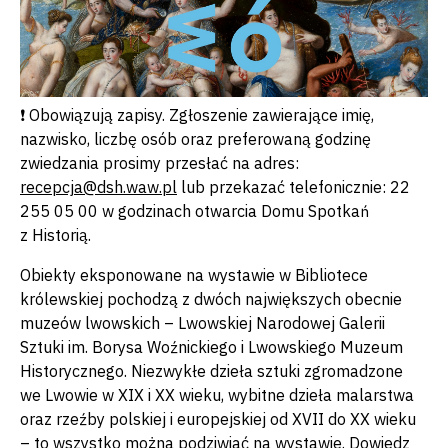
❗️ Obowiązują zapisy. Zgłoszenie zawierające imię,
nazwisko, liczbę osób oraz preferowaną godzinę
zwiedzania prosimy przesłać na adres:
recepcja@dsh.waw.p
l
lub przekazać telefonicznie: 22
255 05 00 w godzinach otwarcia Domu Spotkań
z Historią.
Obiekty eksponowane na wystawie w Bibliotece
królewskiej pochodzą z dwóch największych obecnie
muzeów lwowskich – Lwowskiej Narodowej Galerii
Sztuki im. Borysa Woźnickiego i Lwowskiego Muzeum
Historycznego. Niezwykłe dzieła sztuki zgromadzone
we Lwowie w XIX i XX wieku, wybitne dzieła malarstwa
oraz rzeźby polskiej i europejskiej od XVII do XX wieku
– to wszystko można podziwiać na wystawie.
Dowiedz