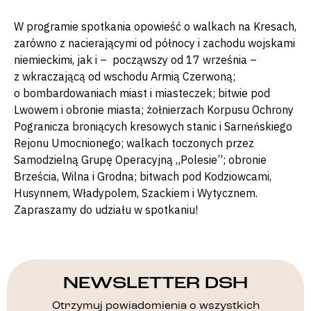
W programie spotkania opowieść o walkach na Kresach,
zarówno z nacierającymi od północy i zachodu wojskami
niemieckimi, jak i – począwszy od 17 września –
z wkraczającą od wschodu Armią Czerwoną;
o bombardowaniach miast i miasteczek; bitwie pod
Lwowem i obronie miasta; żołnierzach Korpusu Ochrony
Pogranicza broniących kresowych stanic i Sarneńskiego
Rejonu Umocnionego; walkach toczonych przez
Samodzielną Grupę Operacyjną „Polesie”; obronie
Brześcia, Wilna i Grodna; bitwach pod Kodziowcami,
Husynnem, Władypolem, Szackiem i Wytycznem.
Zapraszamy do udziału w spotkaniu!
NEWSLETTER DSH
Otrzymuj powiadomienia o wszystkich