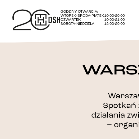
GODZINY OTWARCIA:
WTOREK-ŚRODA-PIĄTEK
10:00-20:00
CZWARTEK
10:00-21:00
SOBOTA-NIEDZIELA
12:00-20:00
WARS
Warsza
Spotkań 
działania z
– organ