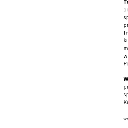
T
o
s
p
I
k
m
w
P
W
p
s
K
Ws