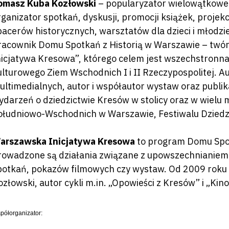
omasz Kuba Kozłowski
– popularyzator wielowątkoweg
rganizator spotkań, dyskusji, promocji książek, projek
pacerów historycznych, warsztatów dla dzieci i młod
racownik Domu Spotkań z Historią w Warszawie – twó
nicjatywa Kresowa”, którego celem jest wszechstronna
ulturowego Ziem Wschodnich I i II Rzeczypospolitej. A
ultimedialnych, autor i współautor wystaw oraz publi
ydarzeń o dziedzictwie Kresów w stolicy oraz w wielu 
ołudniowo-Wschodnich w Warszawie, Festiwalu Dziedz
arszawska Inicjatywa Kresowa
to program Domu Spot
rowadzone są działania związane z upowszechnianie
potkań, pokazów filmowych czy wystaw. Od 2009 roku
ozłowski, autor cykli m.in. „Opowieści z Kresów” i „Kin
półorganizator: