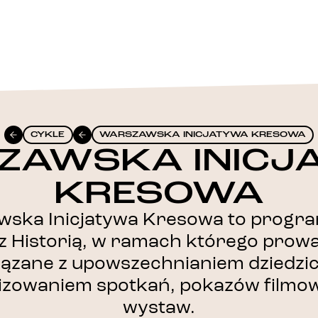
CYKLE
WARSZAWSKA INICJATYWA KRESOWA
ZAWSKA INICJ
KRESOWA
wska Inicjatywa Kresowa to progr
z Historią, w ramach którego prow
wiązane z upowszechnianiem dziedz
izowaniem spotkań, pokazów filmo
wystaw.