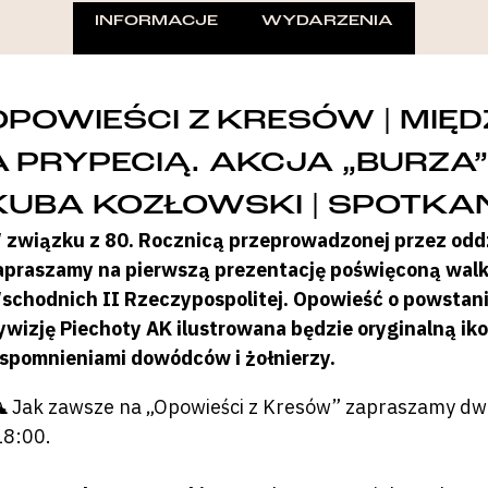
INFORMACJE
WYDARZENIA
OPOWIEŚCI Z KRESÓW | MIĘD
A PRYPECIĄ. AKCJA „BURZA
KUBA KOZŁOWSKI | SPOTKAN
 związku z 80. Rocznicą przeprowadzonej przez oddzi
apraszamy na pierwszą prezentację poświęconą wal
schodnich II Rzeczypospolitej. Opowieść o powstani
ywizję Piechoty AK ilustrowana będzie oryginalną iko
spomnieniami dowódców i żołnierzy.
 Jak zawsze na „Opowieści z Kresów” zapraszamy dwa
18:00.