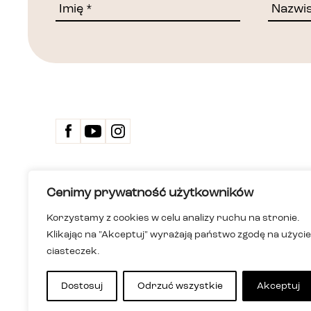
Kontakt
Cenimy prywatność użytkowników
Biuletyn 
Deklarac
Korzystamy z cookies w celu analizy ruchu na stronie.
Dom Spotkań z Historią
Wersja ła
Klikając na "Akceptuj" wyrażają państwo zgodę na użycie
Instytucja kultury m.st. Warszawy
Polityka
ul. Karowa 20, 00-324 Warszawa
Informac
ciasteczek.
+48 22 255 05 00
i niesłys
dsh@dsh.waw.pl
Mapa st
Dostosuj
Odrzuć wszystkie
Akceptuj