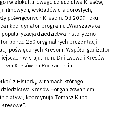
o i wielokulturowego dziedzictwa Kresów,
cji filmowych, wykładów dla dorosłych,
zieży poświęconych Kresom. Od 2009 roku
rca i koordynator programu „Warszawska
 popularyzacja dziedzictwa historyczno-
utor ponad 250 oryginalnych prezentacji
kacji poświęconych Kresom. Współorganizator
miejscach w kraju, m.in. Dni Lwowa i Kresów
ictwa Kresów na Podkarpaciu.
kań z Historią, w ramach którego
m dziedzictwa Kresów –organizowaniem
 inicjatywę koordynuje Tomasz Kuba
o Kresowe”.