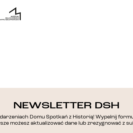
DZIĘKUJEMY!
NEWSLETTER DSH
arzeniach Domu Spotkań z Historią! Wypełnij formul
awsze możesz aktualizować dane lub zrezygnować z su