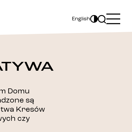
English
ATYWA
am Domu
adzone są
ictwa Kresów
wych czy