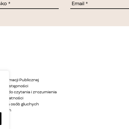
Informacji Publicznej
ja dostępności
twa do czytania i zrozumienia
 prywatności
ja dla osób głuchych
zących
rony