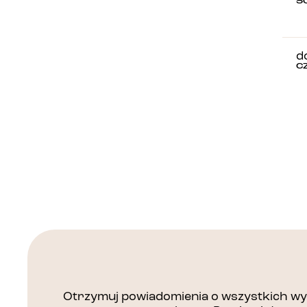
S
d
C
Otrzymuj powiadomienia o wszystkich wyd