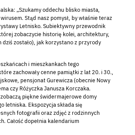
walska: „Szukamy oddechu blisko miasta,
z wirusem. Stąd nasz pomysł, by właśnie teraz
 wystawy Letnisko. Subiektywny przewodnik
órej zobaczycie historię kolei, architektury,
ch dziś zostało), jak korzystano z przyrody
szkańcach i mieszkankach tego
tóre zachowały cenne pamiątki z lat 20. i 30.,
ojskowe, pensjonat Gurewicza (obecnie Nowy
ema czy Różyczka Janusza Korczaka.
ze, zobaczą piękne świdermajerowe domy
o letniska. Ekspozycja składa się
snych fotografii oraz zdjęć z rodzinnych
. Całość dopełnia kalendarium