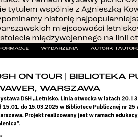
ie tytułem wspólnie z Agnieszką Ko
ypominamy historię najpopularniejs
arszawskich miejscowości letnisk
stolecia międzywojennego na linii ot
NFORMACJE
WYDARZENIA
AUTORKI I AUTOR
DSH ON TOUR | BIBLIOTEKA P
WAWER, WARSZAWA
ystawa DSH „Letnisko. Linia otwocka w latach 20. i 
d 15.01. do 15.03.2025 w Bibliotece Publicznej nr 25
arszawa. Projekt realizowany jest w ramach edukacy
alenica”.
*