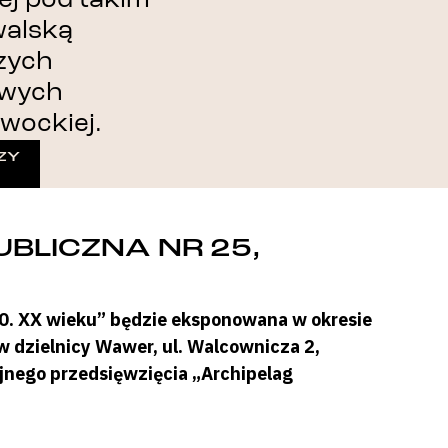
walską
zych
owych
wockiej.
ZY
UBLICZNA NR 25,
30. XX wieku” będzie eksponowana w okresie
 w dzielnicy Wawer, ul. Walcownicza 2,
jnego przedsięwzięcia „Archipelag