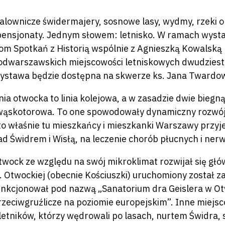
alownicze świdermajery, sosnowe lasy, wydmy, rzeki 
 pensjonaty. Jednym słowem: letnisko. W ramach wyst
om Spotkań z Historią wspólnie z Agnieszką Kowalską 
odwarszawskich miejscowości letniskowych dwudziestol
ystawa będzie dostępna na skwerze ks. Jana Twardows
inia otwocka to linia kolejowa, a w zasadzie dwie biegn
 wąskotorowa. To one spowodowały dynamiczny rozwój 
 to właśnie tu mieszkańcy i mieszkanki Warszawy przy
ad Świdrem i Wisłą, na leczenie chorób płucnych i nerw
twock ze względu na swój mikroklimat rozwijał się głó
l. Otwockiej (obecnie Kościuszki) uruchomiony został z
unkcjonował pod nazwą „Sanatorium dra Geislera w Ot
rzeciwgruźlicze na poziomie europejskim”. Inne miejsco
 letników, którzy wędrowali po lasach, nurtem Świdra, 