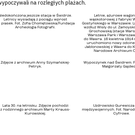
 wypoczywali na rozległych plażach.
Niedokończona jeszcze stacja w Świdrze.
Letnie, ażurowe wagony
Letnicy wysiadają z pociągu wprost
wąskotorowej z fabryki 
 piasek. Fot. Zofia Chomętowska/Fundacja
Gostyńskiego w Warszawie. Li
Archeologia Fotografii.
wzdłuż Wisły do ul. Zamoyskie
Grochowską (stacje Wars
Warszawa Park i Warsza
do Wawra. 16 kwietnia 1914 r
uruchomiono nowy odcinek l
Jabłonowskiej z Wawra do K
Narodowe Archiwum C
Zdjęcie z archiwum Anny Szymańskiej-
Wypoczynek nad Świdrem. Fo
Petryk.
Małgorzaty Gajdec
Lata 30. na letnisku. Zdjęcie pochodzi
Uzdrowisko Gurewicza 
z rodzinnego archiwum Marty Krauss-
międzywojennych. Fot. Naro
Kurowskiej.
Cyfrowe.