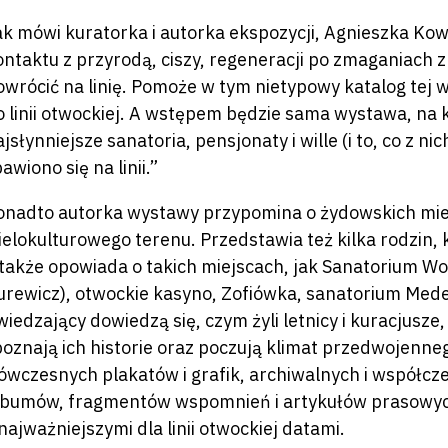
ak mówi kuratorka i autorka ekspozycji, Agnieszka Ko
ontaktu z przyrodą, ciszy, regeneracji po zmaganiach 
owrócić na linię. Pomoże w tym nietypowy katalog tej
o linii otwockiej. A wstępem będzie sama wystawa, na kt
jsłynniejsze sanatoria, pensjonaty i wille (i to, co z ni
bawiono się na linii.”
onadto autorka wystawy przypomina o żydowskich mie
ielokulturowego terenu. Przedstawia też kilka rodzin, k
 także opowiada o takich miejscach, jak Sanatorium W
urewicz), otwockie kasyno, Zofiówka, sanatorium Med
wiedzający dowiedzą się, czym żyli letnicy i kuracjus
 poznają ich historie oraz poczują klimat przedwojenneg
 ówczesnych plakatów i grafik, archiwalnych i współcze
lbumów, fragmentów wspomnień i artykułów prasowych
 najważniejszymi dla linii otwockiej datami.