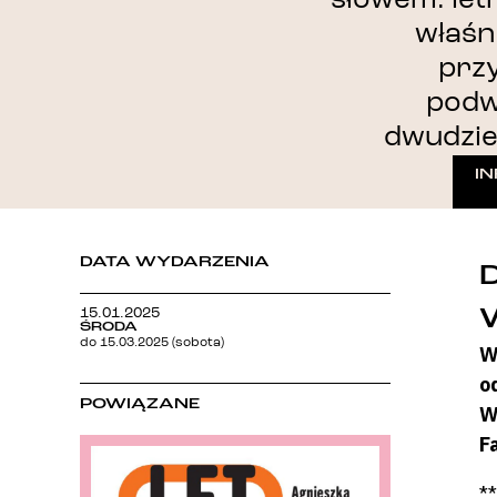
właśn
prz
podw
dwudzie
I
DATA WYDARZENIA
15.01.2025
ŚRODA
do 15.03.2025 (sobota)
W
o
POWIĄZANE
W
F
**