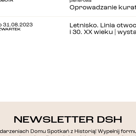
OBOTA
plenerowa
Oprowadzanie kurat
o 31.08.2023
Letnisko. Linia otwo
ZWARTEK
i 30. XX wieku | wys
DZIĘKUJEMY!
NEWSLETTER DSH
arzeniach Domu Spotkań z Historią! Wypełnij formul