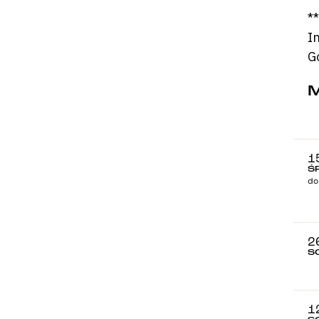
**
I
G
1
Ś
do
2
S
1