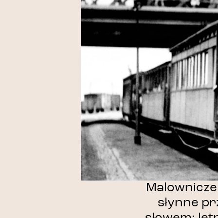
Malownicze 
słynne pr
słowem: let