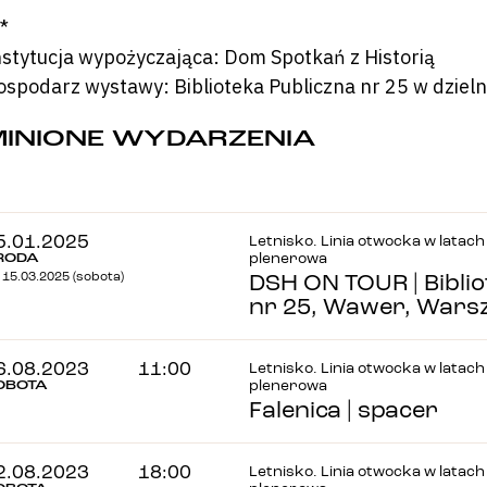
*
nstytucja wypożyczająca: Dom Spotkań z Historią
ospodarz wystawy: Biblioteka Publiczna nr 25 w dziel
MINIONE WYDARZENIA
5.01.2025
Letnisko. Linia otwocka w latach 
RODA
plenerowa
 15.03.2025 (sobota)
DSH ON TOUR | Bibli
nr 25, Wawer, Wars
6.08.2023
11:00
Letnisko. Linia otwocka w latach 
OBOTA
plenerowa
Falenica | spacer
2.08.2023
18:00
Letnisko. Linia otwocka w latach 