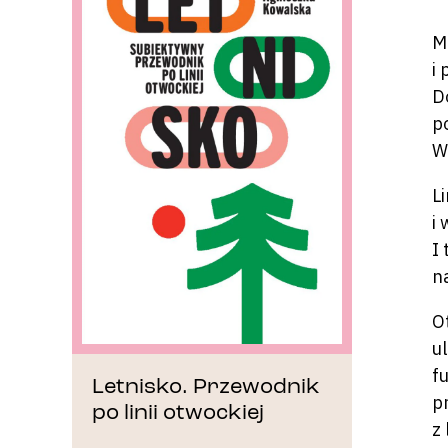
M
i
D
p
W
L
i
I
n
O
u
f
Letnisko. Przewodnik
p
po linii otwockiej
z