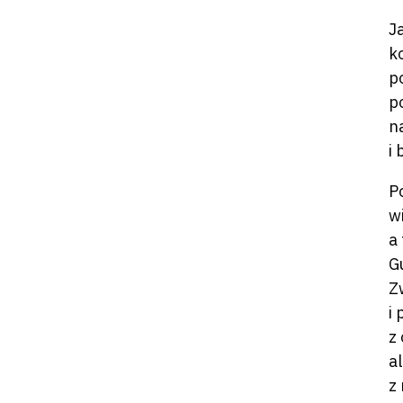
J
k
p
p
na
i 
P
w
a
G
Z
i
z
a
z