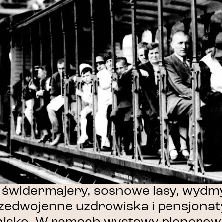
świdermajery, sosnowe lasy, wydmy
zedwojenne uzdrowiska i pensjona
nisko. W ramach wystawy plenerow