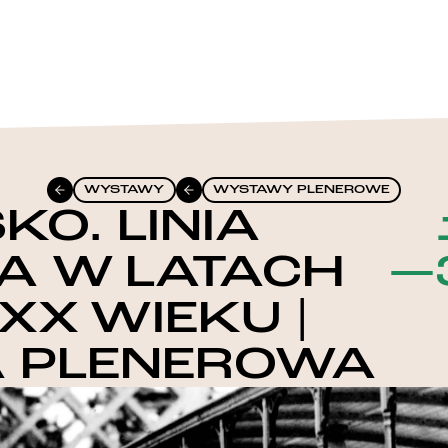
WYSTAWY
WYSTAWY PLENEROWE
KO. LINIA
 W LATACH
—
. XX WIEKU |
 PLENEROWA