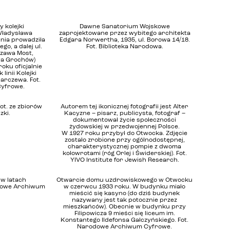
 kolejki
Dawne Sanatorium Wojskowe
Władysława
zaprojektowane przez wybitego architekta
nia prowadziła
Edgara Norwertha, 1935, ul. Borowa 14/18.
go, a dalej ul.
Fot. Biblioteka Narodowa.
zawa Most,
wa Grochów)
oku oficjalnie
inii Kolejki
arczewa. Fot.
yfrowe.
t. ze zbiorów
Autorem tej ikonicznej fotografii jest Alter
zki.
Kacyzne – pisarz, publicysta, fotograf –
dokumentował życie społeczności
żydowskiej w przedwojennej Polsce.
W 1927 roku przybył do Otwocka. Zdjęcie
zostało zrobione przy ogólnodostępnej,
charakterystycznej pompie z dwoma
kołowrotami (róg Orlej i Świderskiej). Fot.
YIVO Institute for Jewish Research.
w latach
Otwarcie domu uzdrowiskowego w Otwocku
dowe Archiwum
w czerwcu 1933 roku. W budynku miało
mieścić się kasyno (do dziś budynek
nazywany jest tak potocznie przez
mieszkańców). Obecnie w budynku przy
Filipowicza 9 mieści się liceum im.
Konstantego Ildefonsa Gałczyńskiego. Fot.
Narodowe Archiwum Cyfrowe.