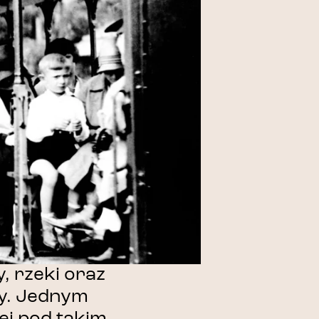
, rzeki oraz
ty. Jednym
ej pod takim