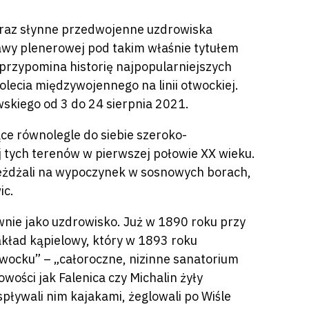
oraz słynne przedwojenne uzdrowiska
awy plenerowej pod takim właśnie tytułem
przypomina historię najpopularniejszych
ecia międzywojennego na linii otwockiej.
kiego od 3 do 24 sierpnia 2021.
ące równolegle do siebie szeroko-
tych terenów w pierwszej połowie XX wieku.
jeżdżali na wypoczynek w sosnowych borach,
ic.
wnie jako uzdrowisko. Już w 1890 roku przy
akład kąpielowy, który w 1893 roku
wocku” – „całoroczne, nizinne sanatorium
wości jak Falenica czy Michalin żyły
spływali nim kajakami, żeglowali po Wiśle