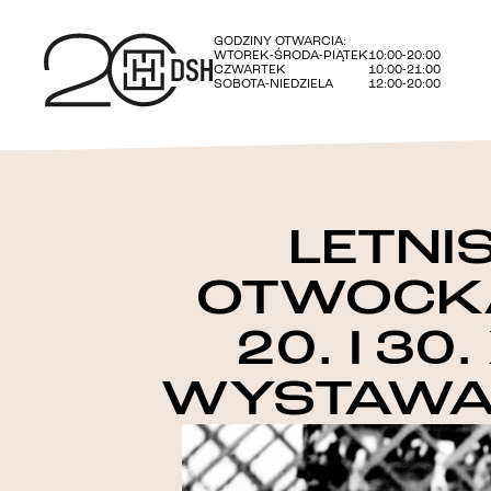
GODZINY OTWARCIA:
WTOREK-ŚRODA-PIĄTEK
10:00-20:00
CZWARTEK
10:00-21:00
SOBOTA-NIEDZIELA
12:00-20:00
LETNIS
OTWOCKA
20. I 30
WYSTAWA