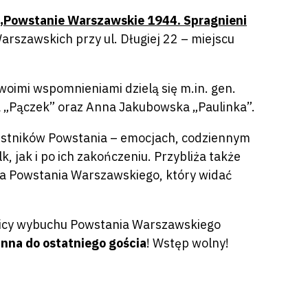
„Powstanie Warszawskie 1944. Spragnieni
rszawskich przy ul. Długiej 22 – miejscu
woimi wspomnieniami dzielą się m.in. gen.
a „Pączek” oraz Anna Jakubowska „Paulinka”.
estników Powstania – emocjach, codziennym
, jak i po ich zakończeniu. Przybliża także
ika Powstania Warszawskiego, który widać
icy wybuchu Powstania Warszawskiego
nna do ostatniego gościa
! Wstęp wolny!