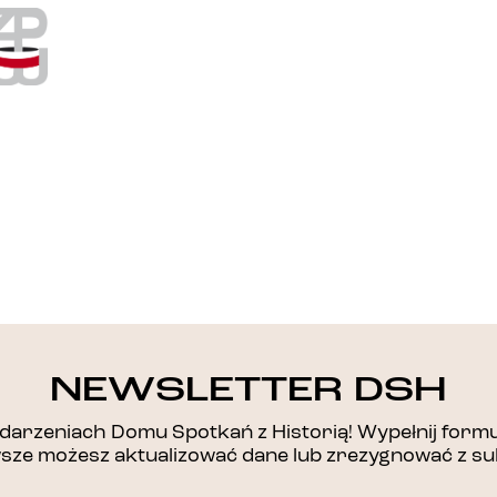
DZIĘKUJEMY!
NEWSLETTER DSH
arzeniach Domu Spotkań z Historią! Wypełnij formul
awsze możesz aktualizować dane lub zrezygnować z su