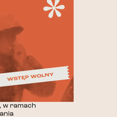
, w ramach
ania