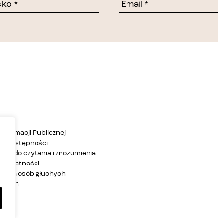
Informacji Publicznej
ja dostępności
twa do czytania i zrozumienia
 prywatności
ja dla osób głuchych
zących
rony