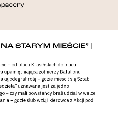
spacery
A STARYM MIEŚCIE” |
ie – od placu Krasińskich do placu
ca upamiętniająca żołnierzy Batalionu
aką odegrał rolę – gdzie mieścił się Sztab
dziela” uznawana jest za jedno
o – czy mali powstańcy brali udział w walce
ia – gdzie ślub wziął kierowca z Akcji pod