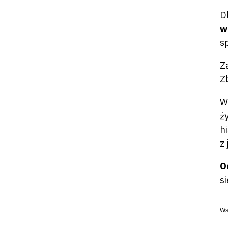
D
w
s
Z
Z
W
ż
h
z 
O
s
Ws