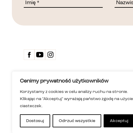
Kontakt
Cenimy prywatność użytkowników
Biuletyn 
Deklarac
Korzystamy z cookies w celu analizy ruchu na stronie.
Dom Spotkań z Historią
Wersja ła
Klikając na "Akceptuj" wyrażają państwo zgodę na użycie
Instytucja kultury m.st. Warszawy
Polityka
ciasteczek.
ul. Karowa 20, 00-324 Warszawa
Informac
+48 22 255 05 00
i niesłys
dsh@dsh.waw.pl
Mapa st
Dostosuj
Odrzuć wszystkie
Akceptuj