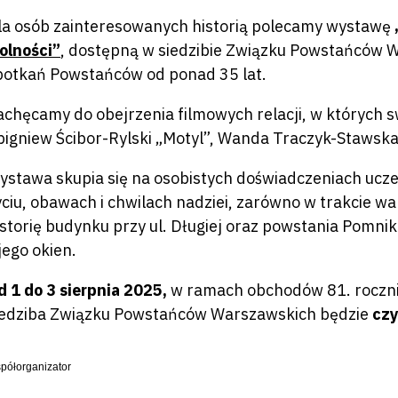
la osób zainteresowanych historią polecamy wystawę
olności”
, dostępną w siedzibie Związku Powstańców Wa
potkań Powstańców od ponad 35 lat.
achęcamy do obejrzenia filmowych relacji, w których s
bigniew Ścibor-Rylski „Motyl”, Wanda Traczyk-Stawsk
ystawa skupia się na osobistych doświadczeniach ucz
yciu, obawach i chwilach nadziei, zarówno w trakcie walk
istorię budynku przy ul. Długiej oraz powstania Pomn
jego okien.
d 1 do 3 sierpnia 2025,
w ramach obchodów 81. roczn
iedziba Związku Powstańców Warszawskich będzie
czy
półorganizator