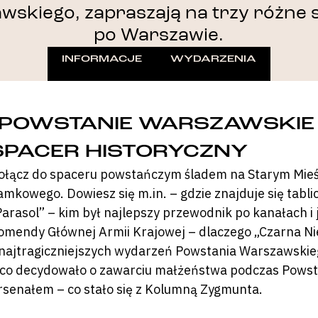
wskiego, zapraszają na trzy różne 
po Warszawie.
INFORMACJE
WYDARZENIA
„POWSTANIE WARSZAWSKIE N
SPACER HISTORYCZNY
ołącz do spaceru powstańczym śladem na Starym Mieśc
amkowego. Dowiesz się m.in. – gdzie znajduje się tabli
Parasol” – kim był najlepszy przewodnik po kanałach i j
omendy Głównej Armii Krajowej – dlaczego „Czarna Nie
 najtragiczniejszych wydarzeń Powstania Warszawskieg
 co decydowało o zawarciu małżeństwa podczas Powstan
rsenałem – co stało się z Kolumną Zygmunta.