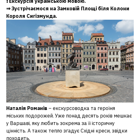
❗ Екскурсія українською мовою.
⇒
Зустрічаємося на Замковій Площі біля Колони
Короля Сигізмунда.
Наталія Романів
–
екскурсоводка та героїня
міських подорожей. Уже понад десять років мешкає
у Варшаві, яку любить зокрема за її історичну
цінність. А також тепло згадує Східні креси, звідки
походить.