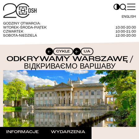
ENGLISH
GODZINY OTWARCIA:
WTOREK-ŚRODA-PIĄTEK
10:00-20:00
CZWARTEK
10:00-21:00
SOBOTA-NIEDZIELA
12:00-20:00
CYKLE
UA
ODKRYWAMY WARSZAWĘ /
ВІДКРИВАЄМО ВАРШАВУ
INFORMACJE
WYDARZENIA