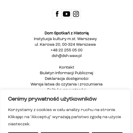
Dom Spotkań z Historią
Instytucja kultury m.st. Warszawy
ul. Karowa 20, 00-324 Warszawa
+48 22 255 05 00
dsh@dsh.waw.pl
Kontakt
Biuletyn Informacji Publicznej
Deklaracja dostępności
Wersja łatwa do czytania i zrozumienia
Polityka prywatności
Informacja dla osób głuchych i niesłyszących
Cenimy prywatność użytkowników
Mapa strony
Korzystamy z cookies w celu analizy ruchu na stronie.
Klikając na "Akceptuj" wyrażają państwo zgodę na użycie
ciasteczek.