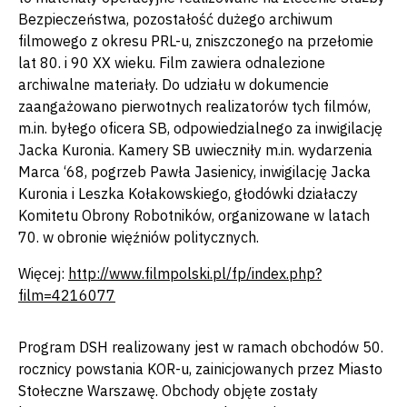
Bezpieczeństwa, pozostałość dużego archiwum
filmowego z okresu PRL-u, zniszczonego na przełomie
lat 80. i 90 XX wieku. Film zawiera odnalezione
archiwalne materiały. Do udziału w dokumencie
zaangażowano pierwotnych realizatorów tych filmów,
m.in. byłego oficera SB, odpowiedzialnego za inwigilację
Jacka Kuronia. Kamery SB uwieczniły m.in. wydarzenia
Marca ‘68, pogrzeb Pawła Jasienicy, inwigilację Jacka
Kuronia i Leszka Kołakowskiego, głodówki działaczy
Komitetu Obrony Robotników, organizowane w latach
70. w obronie więźniów politycznych.
Więcej:
http://www.filmpolski.pl/fp/index.php?
film=4216077
Program DSH realizowany jest w ramach obchodów 50.
rocznicy powstania KOR-u, zainicjowanych przez Miasto
Stołeczne Warszawę. Obchody objęte zostały