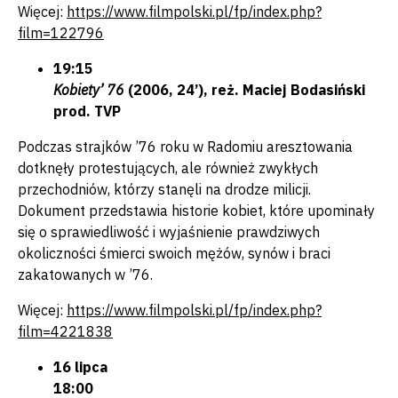
Więcej:
https://www.filmpolski.pl/fp/index.php?
film=122796
19:15
Kobiety’ 76
(2006, 24’), reż. Maciej Bodasiński
prod. TVP
Podczas strajków ’76 roku w Radomiu aresztowania
dotknęły protestujących, ale również zwykłych
przechodniów, którzy stanęli na drodze milicji.
Dokument przedstawia historie kobiet, które upominały
się o sprawiedliwość i wyjaśnienie prawdziwych
okoliczności śmierci swoich mężów, synów i braci
zakatowanych w ’76.
Więcej:
https://www.filmpolski.pl/fp/index.php?
film=4221838
16 lipca
18:00