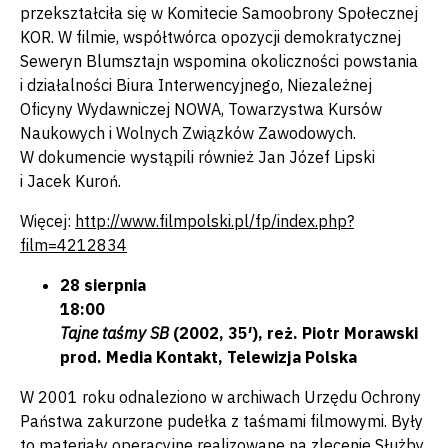
przekształciła się w Komitecie Samoobrony Społecznej
KOR. W filmie, współtwórca opozycji demokratycznej
Seweryn Blumsztajn wspomina okoliczności powstania
i działalności Biura Interwencyjnego, Niezależnej
Oficyny Wydawniczej NOWA, Towarzystwa Kursów
Naukowych i Wolnych Związków Zawodowych.
W dokumencie wystąpili również Jan Józef Lipski
i Jacek Kuroń.
Więcej:
http://www.filmpolski.pl/fp/index.php?
film=4212834
28 sierpnia
18:00
Tajne taśmy SB
(2002, 35′), reż. Piotr Morawski
prod. Media Kontakt, Telewizja Polska
W 2001 roku odnaleziono w archiwach Urzędu Ochrony
Państwa zakurzone pudełka z taśmami filmowymi. Były
to materiały operacyjne realizowane na zlecenie Służby