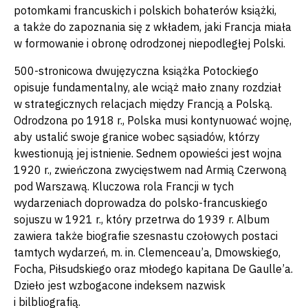
potomkami francuskich i polskich bohaterów książki,
a także do zapoznania się z wkładem, jaki Francja miała
w formowanie i obronę odrodzonej niepodległej Polski.
500-stronicowa dwujęzyczna książka Potockiego
opisuje fundamentalny, ale wciąż mało znany rozdział
w strategicznych relacjach między Francją a Polską.
Odrodzona po 1918 r., Polska musi kontynuować wojnę,
aby ustalić swoje granice wobec sąsiadów, którzy
kwestionują jej istnienie. Sednem opowieści jest wojna
1920 r., zwieńczona zwycięstwem nad Armią Czerwoną
pod Warszawą. Kluczowa rola Francji w tych
wydarzeniach doprowadza do polsko-francuskiego
sojuszu w 1921 r., który przetrwa do 1939 r. Album
zawiera także biografie szesnastu czołowych postaci
tamtych wydarzeń, m. in. Clemenceau’a, Dmowskiego,
Focha, Piłsudskiego oraz młodego kapitana De Gaulle’a.
Dzieło jest wzbogacone indeksem nazwisk
i bilbliografią.