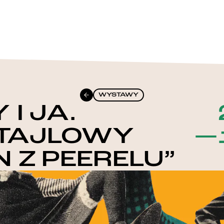
WYSTAWY
 I JA.
TAJLOWY
—
 Z PEERELU”