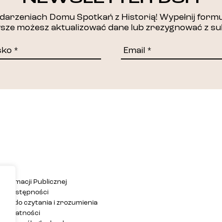
DZIĘKUJEMY!
arzeniach Domu Spotkań z Historią! Wypełnij formul
awsze możesz aktualizować dane lub zrezygnować z su
Informacji Publicznej
ja dostępności
twa do czytania i zrozumienia
 prywatności