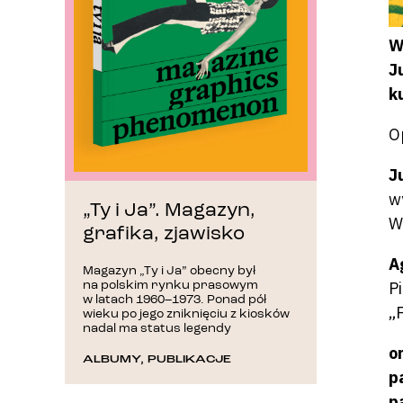
W
J
k
O
J
w
„Ty i Ja”. Magazyn,
W
grafika, zjawisko
A
Magazyn „Ty i Ja” obecny był
P
na polskim rynku prasowym
w latach 1960–1973. Ponad pół
„
wieku po jego zniknięciu z kiosków
nadal ma status legendy
o
ALBUMY
,
PUBLIKACJE
p
p