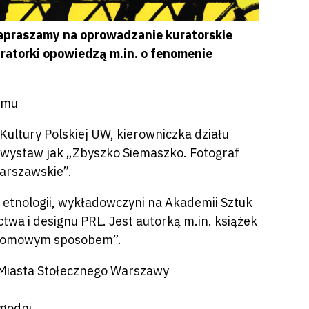
zapraszamy na oprowadzanie kuratorskie
uratorki opowiedzą m.in. o fenomenie
amu
ultury Polskiej UW, kierowniczka działu
 wystaw jak „Zbyszko Siemaszko. Fotograf
warszawskie”.
 etnologii, wykładowczyni na Akademii Sztuk
ctwa i designu PRL. Jest autorką m.in. książek
ż domowym sposobem”.
y Miasta Stołecznego Warszawy
ygodni