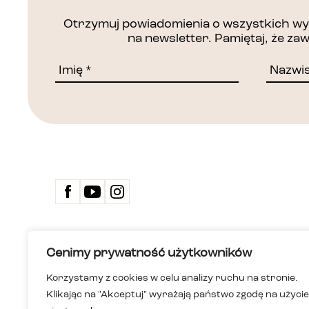
Otrzymuj powiadomienia o wszystkich wyd
na newsletter. Pamiętaj, że z
Kontakt
Cenimy prywatność użytkowników
Biuletyn 
Deklarac
Korzystamy z cookies w celu analizy ruchu na stronie.
Dom Spotkań z Historią
Wersja ła
Klikając na "Akceptuj" wyrażają państwo zgodę na użycie
Instytucja kultury m.st. Warszawy
Polityka