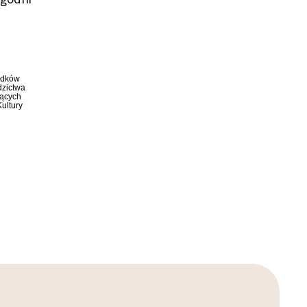
odków
dzictwa
ących
ultury