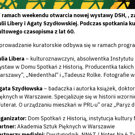
 ramach weekendu otwarcia nowej wystawy DSH,
, 
ulii Libery i Agaty Szydłowskiej. Podczas spotkania k
ultowego czasopisma z lat 60.
prowadzanie kuratorskie odbywa się w ramach progr
ulia Libera
– kulturoznawczyni, absolwentka Instytutu K
ystaw w Domu Spotkań z Historią. Producentka takich
arszawy”, „Niedenthal” i „Tadeusz Rolke. Fotografie 
gata Szydłowska
– badaczka i autorka książek, doktor
ięknych w Warszawie. Specjalizuje się w historii wzorni
Futerał. O urządzaniu mieszkań w PRL-u” oraz „Pary
rganizator:
Dom Spotkań z Historią, instytucja kultur
artner:
Akademia Sztuk Pięknych w Warszawie
artnerzy medialni:
Dwutygodnik, NN6T / Notes Na 6 T