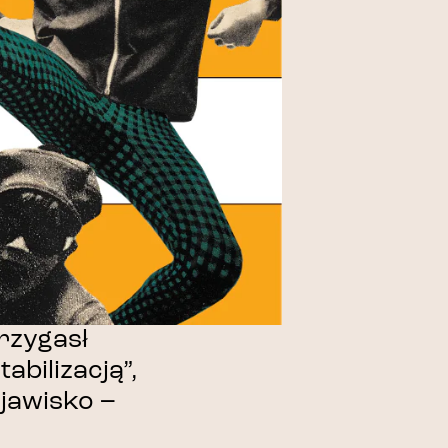
rzygasł
abilizacją”,
zjawisko –