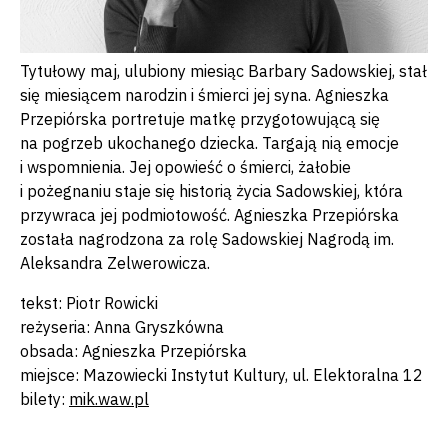
Tytułowy maj, ulubiony miesiąc Barbary Sadowskiej, stał
się miesiącem narodzin i śmierci jej syna. Agnieszka
Przepiórska portretuje matkę przygotowującą się
na pogrzeb ukochanego dziecka. Targają nią emocje
i wspomnienia. Jej opowieść o śmierci, żałobie
i pożegnaniu staje się historią życia Sadowskiej, która
przywraca jej podmiotowość. Agnieszka Przepiórska
została nagrodzona za rolę Sadowskiej Nagrodą im.
Aleksandra Zelwerowicza.
tekst: Piotr Rowicki
reżyseria: Anna Gryszkówna
obsada: Agnieszka Przepiórska
miejsce: Mazowiecki Instytut Kultury, ul. Elektoralna 12
bilety:
mik.waw.pl