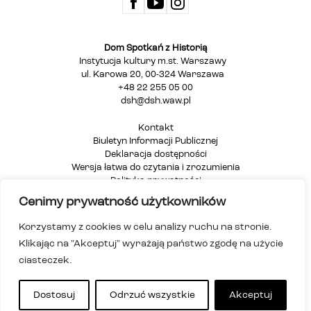
Dom Spotkań z Historią
Instytucja kultury m.st. Warszawy
ul. Karowa 20, 00-324 Warszawa
+48 22 255 05 00
dsh@dsh.waw.pl
Kontakt
Biuletyn Informacji Publicznej
Deklaracja dostępności
Wersja łatwa do czytania i zrozumienia
Polityka prywatności
Informacja dla osób głuchych i niesłyszących
Cenimy prywatność użytkowników
Mapa strony
Korzystamy z cookies w celu analizy ruchu na stronie.
Klikając na "Akceptuj" wyrażają państwo zgodę na użycie
ciasteczek.
Dostosuj
Odrzuć wszystkie
Akceptuj