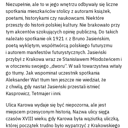
Niezupełnie, ale to w jego wnętrzu odbywały się liczne
spotkania mieszkańców stolicy z autorami książek,
poetami, historykami czy naukowcami. Niektóre
przeszły do historii polskiej kultury. Nie brakowało przy
tym akcentów szokujących opinię publiczną. Do takich
należało spotkanie ok 1921 r. z Bruno Jasieńskim,
poetą wyklętym, współtwórcą polskiego futuryzmu
i autorem manifestów futurystycznych. Jasieński
przybył z Krakowa wraz ze Stanisławem Młodożeńcem i
w otoczeniu swojego „dworu”. W sali towarzystwa witały
go tłumy. Jak wspominał uczestnik spotkania
Aleksander Wat tłum ten jeszcze nie wiedział, że
z chwilą, gdy nastał Jasieński przestali istnieć
Kasprowicz, Tetmajer i inni.
Ulica Karowa wydaje się być niepozorna, ale jest
miejscem przesyconym historią. Nazwa ulicy sięga
czasów XVIII wieku, gdy Karowa była wąziutką uliczką,
której początek trudno było wypatrzyć z Krakowskiego