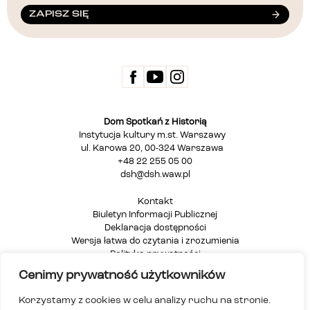
ZAPISZ SIĘ
Dom Spotkań z Historią
Instytucja kultury m.st. Warszawy
ul. Karowa 20, 00-324 Warszawa
+48 22 255 05 00
dsh@dsh.waw.pl
Kontakt
Biuletyn Informacji Publicznej
Deklaracja dostępności
Wersja łatwa do czytania i zrozumienia
Polityka prywatności
Informacja dla osób głuchych i niesłyszących
Cenimy prywatność użytkowników
Mapa strony
Korzystamy z cookies w celu analizy ruchu na stronie.