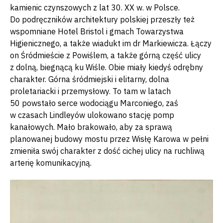
kamienic czynszowych z lat 30. XX w. w Polsce.
Do podręczników architektury polskiej przeszły też
wspomniane Hotel Bristol i gmach Towarzystwa
Higienicznego, a także wiadukt im dr Markiewicza. Łączy
on Śródmieście z Powiślem, a także górną część ulicy
z dolną, biegnącą ku Wiśle. Obie miały kiedyś odrębny
charakter. Górna śródmiejski i elitarny, dolna
proletariacki i przemysłowy. To tam w latach
50 powstało serce wodociągu Marconiego, zaś
w czasach Lindleyów ulokowano stację pomp
kanałowych. Mało brakowało, aby za sprawą
planowanej budowy mostu przez Wisłę Karowa w pełni
zmieniła swój charakter z dość cichej ulicy na ruchliwą
arterię komunikacyjną.