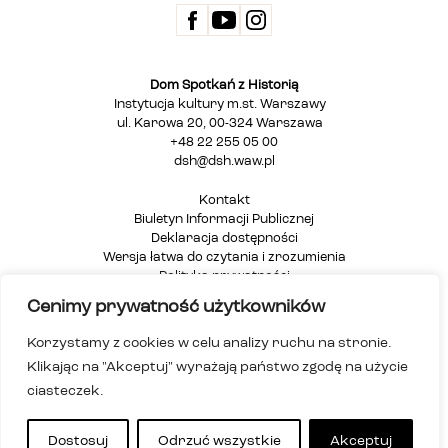
Dom Spotkań z Historią
Instytucja kultury m.st. Warszawy
ul. Karowa 20, 00-324 Warszawa
+48 22 255 05 00
dsh@dsh.waw.pl
Kontakt
Biuletyn Informacji Publicznej
Deklaracja dostępności
Wersja łatwa do czytania i zrozumienia
Polityka prywatności
Informacja dla osób głuchych i niesłyszących
Cenimy prywatność użytkowników
Mapa strony
Korzystamy z cookies w celu analizy ruchu na stronie.
Klikając na "Akceptuj" wyrażają państwo zgodę na użycie
ciasteczek.
Dostosuj
Odrzuć wszystkie
Akceptuj