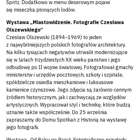
Spritz. Dodatkowo w menu deserowym pojawi
się miseczka płonących lodów.
Wystawa „Miastowidzenie. Fotografie Czesława
Olszewskiego”
Czesław Olszewski (1894‒1969) to jeden
z najwybitniejszych polskich fotografów architektury.
Na kilku tysiącach negatywów utrwalił modernizujące
się w latach trzydziestych XX wieku państwo i jego
odbudowę po II wojnie światowej. Fotografował gmachy
ministerstw i urzędów pocztowych, szkoły i szpitale,
spółdzielcze osiedla mieszkaniowe i luksusowe
kamienice czynszowe. Jego zdjęcia są zarówno cennym
źródłem historycznym, jak i zachwycają ze względów
artystycznych. Wypracował styl i technikę, które budzą
uznanie także współcześnie. Do 25 września
zapraszamy do Domu Spotkań z Historią na wystawę
jego fotografii.
Wystawa „Od Baku po Paryż. Fotograficzne przygody