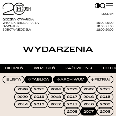
ENGLISH
GODZINY OTWARCIA:
WTOREK-ŚRODA-PIĄTEK
10:00-20:00
CZWARTEK
10:00-21:00
SOBOTA-NIEDZIELA
12:00-20:00
WYDARZENIA
SIERPIEŃ
WRZESIEŃ
PAŹDZIERNIK
LISTO
LISTA
TABLICA
ARCHIWUM
FILTRUJ
2026
2025
2024
2023
2022
2021
2020
2019
2018
2017
2016
2015
2014
2013
2012
2011
2010
2009
2008
2007
2006