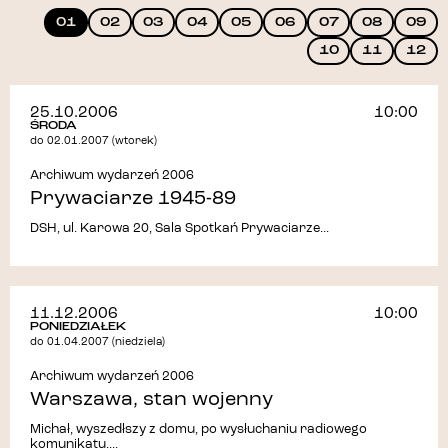
01
02
03
04
05
06
07
08
09
10
11
12
25.10.2006
10:00
ŚRODA
do 02.01.2007 (wtorek)
Archiwum wydarzeń 2006
Prywaciarze 1945-89
DSH, ul. Karowa 20, Sala Spotkań Prywaciarze...
11.12.2006
10:00
PONIEDZIAŁEK
do 01.04.2007 (niedziela)
Archiwum wydarzeń 2006
Warszawa, stan wojenny
Michał, wyszedłszy z domu, po wysłuchaniu radiowego
komunikatu,...