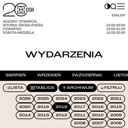
ENGLISH
GODZINY OTWARCIA:
WTOREK-ŚRODA-PIĄTEK
10:00-20:00
CZWARTEK
10:00-21:00
SOBOTA-NIEDZIELA
12:00-20:00
WYDARZENIA
SIERPIEŃ
WRZESIEŃ
PAŹDZIERNIK
LISTO
LISTA
TABLICA
ARCHIWUM
FILTRUJ
2026
2025
2024
2023
2022
2021
2020
2019
2018
2017
2016
2015
2014
2013
2012
2011
2010
2009
2008
2007
2006