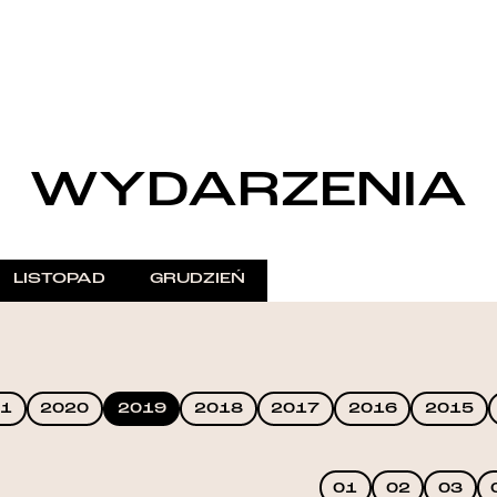
WYDARZENIA
LISTOPAD
GRUDZIEŃ
1
2020
2019
2018
2017
2016
2015
01
02
03