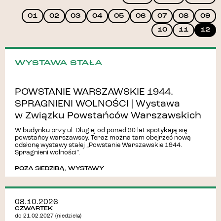
01
02
03
04
05
06
07
08
09
10
11
12
WYSTAWA STAŁA
POWSTANIE WARSZAWSKIE 1944.
SPRAGNIENI WOLNOŚCI | Wystawa
w Związku Powstańców Warszawskich
W budynku przy ul. Długiej od ponad 30 lat spotykają się
powstańcy warszawscy. Teraz można tam obejrzeć nową
odsłonę wystawy stałej „Powstanie Warszawskie 1944.
Spragnieni wolności”.
POZA SIEDZIBĄ
,
WYSTAWY
08.10.2026
CZWARTEK
do 21.02.2027 (niedziela)