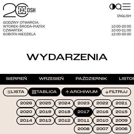
ENGLISH
GODZINY OTWARCIA:
WTOREK-ŚRODA-PIĄTEK
10:00-20:00
CZWARTEK
10:00-21:00
SOBOTA-NIEDZIELA
12:00-20:00
WYDARZENIA
SIERPIEŃ
WRZESIEŃ
PAŹDZIERNIK
LISTO
LISTA
TABLICA
ARCHIWUM
FILTRUJ
2026
2025
2024
2023
2022
2021
2020
2019
2018
2017
2016
2015
2014
2013
2012
2011
2010
2009
2008
2007
2006