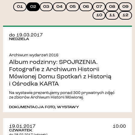
01
02
03
04
05
06
07
08
09
10
11
12
do 19.03.2017
NIEDZIELA
Archiwum wydarzeń 2016
Album rodzinny: SPOJRZENIA.
Fotografie z Archiwum Historii
Mówionej Domu Spotkań z Historią
i Ośrodka KARTA
Na wystawie prezentujemy ponad 300 prywatnych zdjęć
ze zbiorów Archiwum Historii Mówionej.
DOKUMENTACJA FOTO
,
WYSTAWY
19.01.2017
10:00
CZWARTEK