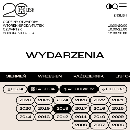
ENGLISH
GODZINY OTWARCIA:
WTOREK-ŚRODA-PIĄTEK
10:00-20:00
CZWARTEK
10:00-21:00
SOBOTA-NIEDZIELA
12:00-20:00
WYDARZENIA
SIERPIEŃ
WRZESIEŃ
PAŹDZIERNIK
LISTO
LISTA
TABLICA
ARCHIWUM
FILTRUJ
2026
2025
2024
2023
2022
2021
2020
2019
2018
2017
2016
2015
2014
2013
2012
2011
2010
2009
2008
2007
2006