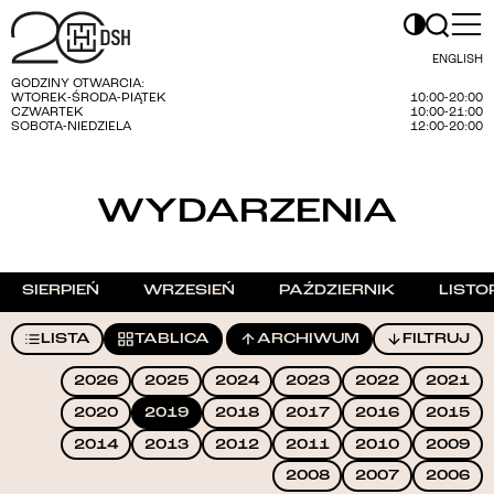
ENGLISH
GODZINY OTWARCIA:
WTOREK-ŚRODA-PIĄTEK
10:00-20:00
CZWARTEK
10:00-21:00
SOBOTA-NIEDZIELA
12:00-20:00
WYDARZENIA
SIERPIEŃ
WRZESIEŃ
PAŹDZIERNIK
LISTO
LISTA
TABLICA
ARCHIWUM
FILTRUJ
2026
2025
2024
2023
2022
2021
2020
2019
2018
2017
2016
2015
2014
2013
2012
2011
2010
2009
2008
2007
2006