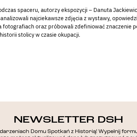
odczas spaceru, autorzy ekspozycji – Danuta Jackiewicz
 zanalizowali najciekawsze zdjęcia z wystawy, opowiedzi
a fotografiach oraz próbowali zdefiniować znaczenie 
historii stolicy w czasie okupacji.
DZIĘKUJEMY!
NEWSLETTER DSH
arzeniach Domu Spotkań z Historią! Wypełnij formul