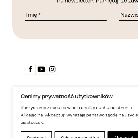
na newsletter. Pamiętaj, że z
Kontakt
Cenimy prywatność użytkowników
Biuletyn 
Deklarac
Korzystamy z cookies w celu analizy ruchu na stronie.
Dom Spotkań z Historią
Wersja ła
Klikając na "Akceptuj" wyrażają państwo zgodę na użycie
Instytucja kultury m.st. Warszawy
Polityka
ul. Karowa 20, 00-324 Warszawa
Informac
ciasteczek.
+48 22 255 05 00
i niesłys
dsh@dsh.waw.pl
Mapa st