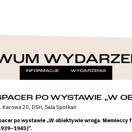
WUM WYDARZE
INFORMACJE
WYDARZENIA
SPACER PO WYSTAWIE „W O
l. Karowa 20, DSH, Sala Spotkań
pacer po wystawie „W obiektywie wroga. Niemieccy 
1939–1945)”.