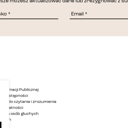
awsze możesz aktualizować dane lub zrezygnować z su
Informacji Publicznej
ja dostępności
twa do czytania i zrozumienia
 prywatności
ja dla osób głuchych
zących
rony