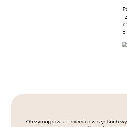
P
i
n
o 
Otrzymuj powiadomienia o wszystkich wyd