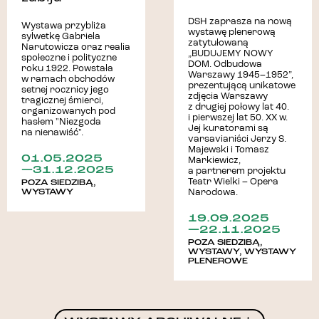
DSH zaprasza na nową
Wystawa przybliża
wystawę plenerową
sylwetkę Gabriela
zatytułowaną
Narutowicza oraz realia
„BUDUJEMY NOWY
społeczne i polityczne
DOM. Odbudowa
roku 1922. Powstała
Warszawy 1945–1952”,
w ramach obchodów
prezentującą unikatowe
setnej rocznicy jego
zdjęcia Warszawy
tragicznej śmierci,
z drugiej połowy lat 40.
organizowanych pod
i pierwszej lat 50. XX w.
hasłem "Niezgoda
Jej kuratorami są
na nienawiść".
varsavianiści Jerzy S.
Majewski i Tomasz
01.05.2025
Markiewicz,
—31.12.2025
a partnerem projektu
Teatr Wielki – Opera
POZA SIEDZIBĄ
,
WYSTAWY
Narodowa.
19.09.2025
—22.11.2025
POZA SIEDZIBĄ
,
WYSTAWY
,
WYSTAWY
PLENEROWE