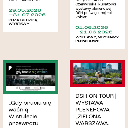
2022 roku w DSH.
Grzybek i Anna
Czerwińska, kuratorki
wystawy plenerowej
29.05.2026
DSH poświęconej roli
—31.07.2026
kobiet...
POZA SIEDZIBĄ
,
WYSTAWY
01.06.2026
—21.06.2026
WYSTAWY
,
WYSTAWY
PLENEROWE
DSH ON TOUR |
„Gdy bracia się
WYSTAWA
waśnią.
PLENEROWA
W stulecie
„ZIELONA
przewrotu
WARSZAWA.