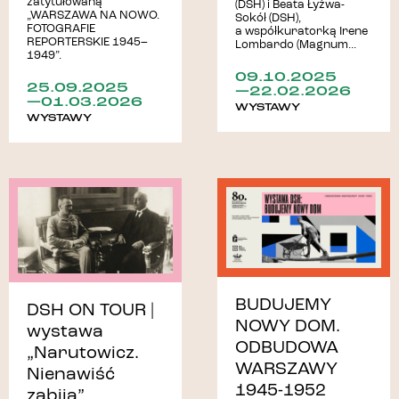
zatytułowaną
(DSH) i Beata Łyżwa-
„WARSZAWA NA NOWO.
Sokół (DSH),
FOTOGRAFIE
a współkuratorką Irene
REPORTERSKIE 1945–
Lombardo (Magnum...
1949”.
09.10.2025
25.09.2025
—22.02.2026
—01.03.2026
WYSTAWY
WYSTAWY
BUDUJEMY
DSH ON TOUR |
NOWY DOM.
wystawa
ODBUDOWA
„Narutowicz.
WARSZAWY
Nienawiść
1945-1952
zabija”