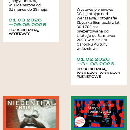
(Lengyel Intézet)
w Budapeszcie od
31 marca do 29 maja.
Wystawa plenerowa
DSH „Latając nad
Warszawą. Fotografie
31.03.2026
Zbyszka Siemaszki z lat
—29.05.2026
60. i 70” jest
POZA SIEDZIBĄ
,
prezentowana od
WYSTAWY
1 lutego do 31 marca
2026 w Miejskim
Ośrodku Kultury
w Józefowie.
01.02.2026
—31.03.2026
POZA SIEDZIBĄ
,
WYSTAWY
,
WYSTAWY
PLENEROWE