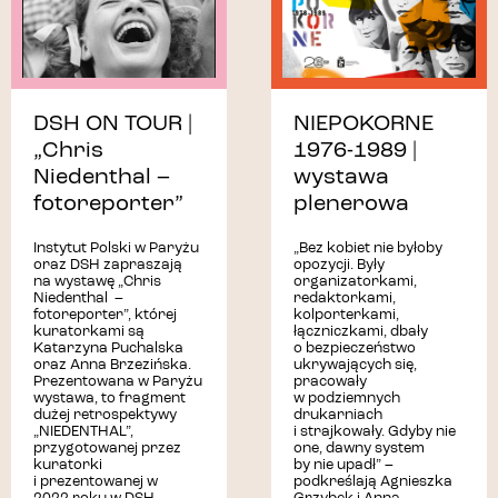
DSH ON TOUR |
NIEPOKORNE
„Chris
1976-1989 |
Niedenthal –
wystawa
fotoreporter”
plenerowa
Instytut Polski w Paryżu
„Bez kobiet nie byłoby
oraz DSH zapraszają
opozycji. Były
na wystawę „Chris
organizatorkami,
Niedenthal –
redaktorkami,
fotoreporter”, której
kolporterkami,
kuratorkami są
łączniczkami, dbały
Katarzyna Puchalska
o bezpieczeństwo
oraz Anna Brzezińska.
ukrywających się,
Prezentowana w Paryżu
pracowały
wystawa, to fragment
w podziemnych
dużej retrospektywy
drukarniach
„NIEDENTHAL”,
i strajkowały. Gdyby nie
przygotowanej przez
one, dawny system
kuratorki
by nie upadł” –
i prezentowanej w
podkreślają Agnieszka