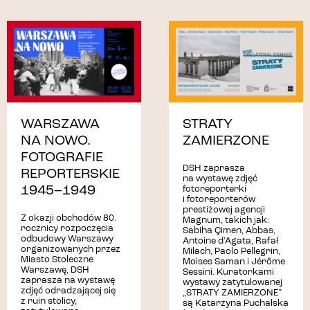
WARSZAWA
STRATY
NA NOWO.
ZAMIERZONE
FOTOGRAFIE
DSH zaprasza
REPORTERSKIE
na wystawę zdjęć
1945–1949
fotoreporterki
i fotoreporterów
prestiżowej agencji
Z okazji obchodów 80.
Magnum, takich jak:
rocznicy rozpoczęcia
Sabiha Çimen, Abbas,
odbudowy Warszawy
Antoine d’Agata, Rafał
organizowanych przez
Milach, Paolo Pellegrin,
Miasto Stołeczne
Moises Saman i Jérôme
Warszawę, DSH
Sessini. Kuratorkami
zaprasza na wystawę
wystawy zatytułowanej
zdjęć odradzającej się
„STRATY ZAMIERZONE”
z ruin stolicy,
są Katarzyna Puchalska