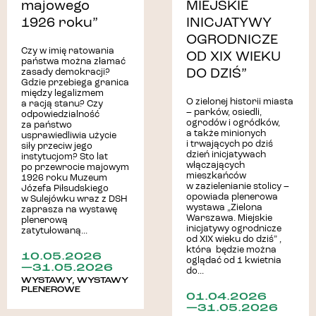
majowego
MIEJSKIE
1926 roku”
INICJATYWY
OGRODNICZE
Czy w imię ratowania
OD XIX WIEKU
państwa można złamać
DO DZIŚ”
zasady demokracji?
Gdzie przebiega granica
między legalizmem
O zielonej historii miasta
a racją stanu? Czy
– parków, osiedli,
odpowiedzialność
ogrodów i ogródków,
za państwo
a także minionych
usprawiedliwia użycie
i trwających po dziś
siły przeciw jego
dzień inicjatywach
instytucjom? Sto lat
włączających
po przewrocie majowym
mieszkańców
1926 roku Muzeum
w zazielenianie stolicy –
Józefa Piłsudskiego
opowiada plenerowa
w Sulejówku wraz z DSH
wystawa „Zielona
zaprasza na wystawę
Warszawa. Miejskie
plenerową
inicjatywy ogrodnicze
zatytułowaną...
od XIX wieku do dziś” ,
która będzie można
10.05.2026
oglądać od 1 kwietnia
—31.05.2026
do...
WYSTAWY
,
WYSTAWY
PLENEROWE
01.04.2026
—31.05.2026