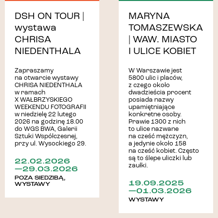
MARYNA
DSH ON TOUR |
TOMASZEWSKA
wystawa
| WAW. MIASTO
CHRISA
I ULICE KOBIET
NIEDENTHALA
W Warszawie jest
Zapraszamy
5800 ulic i placów,
na otwarcie wystawy
z czego około
CHRISA NIEDENTHALA
dwadzieścia procent
w ramach
posiada nazwy
X WAŁBRZYSKIEGO
upamiętniające
WEEKENDU FOTOGRAFII
konkretne osoby.
w niedzielę 22 lutego
Prawie 1300 z nich
2026 na godzinę 18.00
to ulice nazwane
do WGS BWA, Galerii
na cześć mężczyzn,
Sztuki Współczesnej,
a jedynie około 158
przy ul. Wysockiego 29.
na cześć kobiet. Często
są to ślepe uliczki lub
22.02.2026
zaułki.
—29.03.2026
POZA SIEDZIBĄ
,
19.09.2025
WYSTAWY
—01.03.2026
WYSTAWY