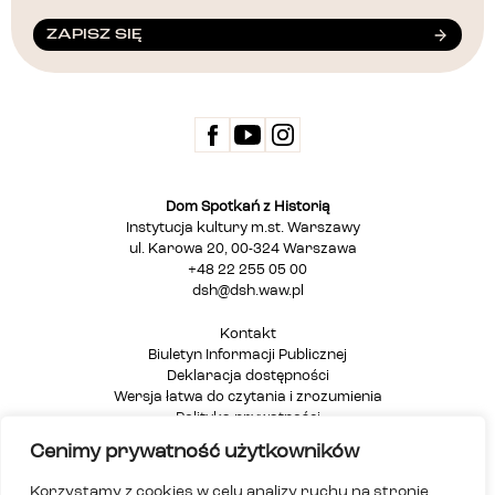
ZAPISZ SIĘ
Dom Spotkań z Historią
Instytucja kultury m.st. Warszawy
ul. Karowa 20, 00-324 Warszawa
+48 22 255 05 00
dsh@dsh.waw.pl
Kontakt
Biuletyn Informacji Publicznej
Deklaracja dostępności
Wersja łatwa do czytania i zrozumienia
Polityka prywatności
Informacja dla osób głuchych i niesłyszących
Cenimy prywatność użytkowników
Mapa strony
Korzystamy z cookies w celu analizy ruchu na stronie.