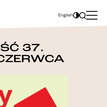
English
Ć 37.
 CZERWCA