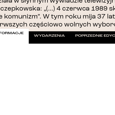
iała w słynnym wywiadzie telewizy
czepkowska: „(…) 4 czerwca 1989 sk
e komunizm”. W tym roku mija 37 lat
erwszych częściowo wolnych wybor
NFORMACJE
WYDARZENIA
POPRZEDNIE EDY