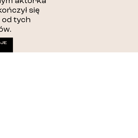
jnym aktorka
ończył się
 od tych
ów.
CJE