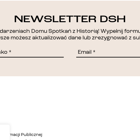
DZIĘKUJEMY!
NEWSLETTER DSH
arzeniach Domu Spotkań z Historią! Wypełnij formul
awsze możesz aktualizować dane lub zrezygnować z su
Informacji Publicznej