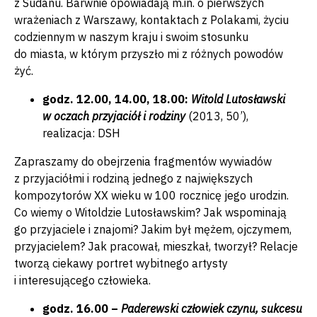
z Sudanu. Barwnie opowiadają m.in. o pierwszych
wrażeniach z Warszawy, kontaktach z Polakami, życiu
codziennym w naszym kraju i swoim stosunku
do miasta, w którym przyszło mi z różnych powodów
żyć.
godz. 12.00, 14.00, 18.00:
Witold Lutosławski
w oczach przyjaciół i rodziny
(2013, 50’),
realizacja: DSH
Zapraszamy do obejrzenia fragmentów wywiadów
z przyjaciółmi i rodziną jednego z największych
kompozytorów XX wieku w 100 rocznicę jego urodzin.
Co wiemy o Witoldzie Lutosławskim? Jak wspominają
go przyjaciele i znajomi? Jakim był mężem, ojczymem,
przyjacielem? Jak pracował, mieszkał, tworzył? Relacje
tworzą ciekawy portret wybitnego artysty
i interesującego człowieka.
godz. 16.00 –
Paderewski człowiek czynu, sukcesu