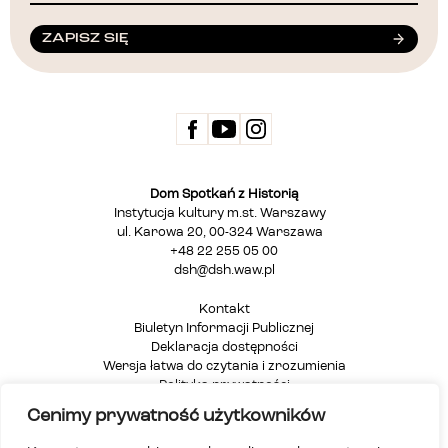
ZAPISZ SIĘ
Dom Spotkań z Historią
Instytucja kultury m.st. Warszawy
ul. Karowa 20, 00-324 Warszawa
+48 22 255 05 00
dsh@dsh.waw.pl
Kontakt
Biuletyn Informacji Publicznej
Deklaracja dostępności
Wersja łatwa do czytania i zrozumienia
Polityka prywatności
Informacja dla osób głuchych i niesłyszących
Cenimy prywatność użytkowników
Mapa strony