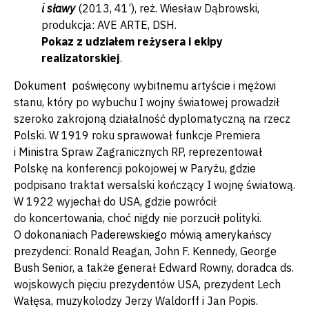
i sławy
(2013, 41’), reż. Wiesław Dąbrowski,
produkcja: AVE ARTE, DSH.
Pokaz z udziałem reżysera i ekipy
realizatorskiej
.
Dokument poświęcony wybitnemu artyście i mężowi
stanu, który po wybuchu I wojny światowej prowadził
szeroko zakrojoną działalność dyplomatyczną na rzecz
Polski. W 1919 roku sprawował funkcje Premiera
i Ministra Spraw Zagranicznych RP, reprezentował
Polskę na konferencji pokojowej w Paryżu, gdzie
podpisano traktat wersalski kończący I wojnę światową.
W 1922 wyjechał do USA, gdzie powrócił
do koncertowania, choć nigdy nie porzucił polityki.
O dokonaniach Paderewskiego mówią amerykańscy
prezydenci: Ronald Reagan, John F. Kennedy, George
Bush Senior, a także generał Edward Rowny, doradca ds.
wojskowych pięciu prezydentów USA, prezydent Lech
Wałęsa, muzykolodzy Jerzy Waldorff i Jan Popis.