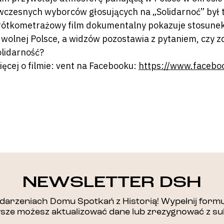
wczesnych wyborców głosujących na „Solidarnoć” był to
rótkometrażowy film dokumentalny pokazuje stosunek
 wolnej Polsce, a widzów pozostawia z pytaniem, czy 
olidarność?
ięcej o filmie: vent na Facebooku:
https://www.faceb
DZIĘKUJEMY!
NEWSLETTER DSH
arzeniach Domu Spotkań z Historią! Wypełnij formul
awsze możesz aktualizować dane lub zrezygnować z su