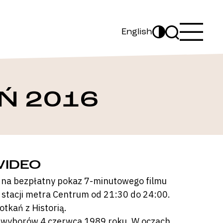
English
Ń 2016
WIDEO
na bezpłatny pokaz 7-minutowego filmu
 stacji metra Centrum od 21:30 do 24:00.
tkań z Historią.
e wyborów 4 czerwca 1989 roku. W oczach