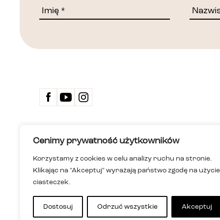
Kontakt
Cenimy prywatność użytkowników
Biuletyn 
Deklarac
Korzystamy z cookies w celu analizy ruchu na stronie.
Dom Spotkań z Historią
Wersja ła
Klikając na "Akceptuj" wyrażają państwo zgodę na użycie
Instytucja kultury m.st. Warszawy
Polityka
ul. Karowa 20, 00-324 Warszawa
Informac
ciasteczek.
+48 22 255 05 00
i niesłys
dsh@dsh.waw.pl
Mapa st
Dostosuj
Odrzuć wszystkie
Akceptuj