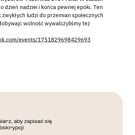
 dzień nadziei i końca pewnej epoki. Ten
 zwykłych ludzi do przemian społecznych
zdobywajc wolność wywalczyliśmy też
ook.com/events/1751829698429693
arz, aby zapisać się
bskrypcji