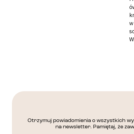
ó
k
w
s
W
Otrzymuj powiadomienia o wszystkich wyd
na newsletter. Pamiętaj, że z