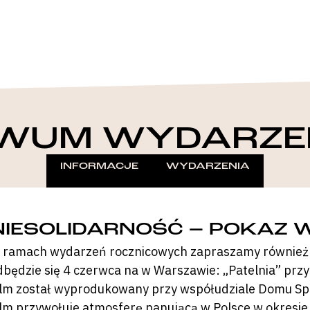
WUM WYDARZE
INFORMACJE
WYDARZENIA
NIESOLIDARNOŚĆ – POKAZ 
 ramach wydarzeń rocznicowych zapraszamy również 
dbędzie się 4 czerwca na w Warszawie: „Patelnia” przy
ilm został wyprodukowany przy współudziale Domu Spo
ilm przywołuje atmosferę panującą w Polsce w okresi