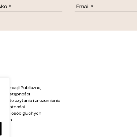
Informacji Publicznej
ja dostępności
twa do czytania i zrozumienia
 prywatności
ja dla osób głuchych
zących
rony