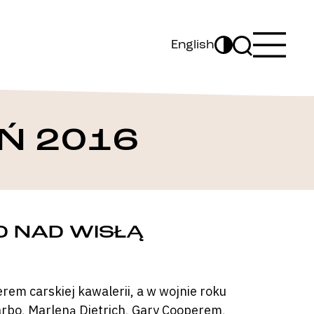
English
Ń 2016
D NAD WISŁĄ
rem carskiej kawalerii, a w wojnie roku
arbo, Marleną Dietrich, Gary Cooperem,