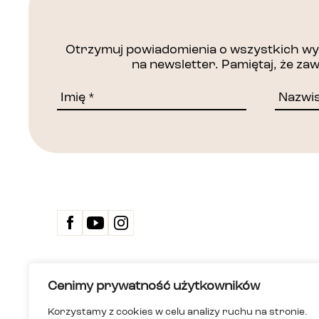
Otrzymuj powiadomienia o wszystkich wyd
na newsletter. Pamiętaj, że z
Kontakt
Cenimy prywatność użytkowników
Biuletyn 
Deklarac
Korzystamy z cookies w celu analizy ruchu na stronie.
Dom Spotkań z Historią
Wersja ła