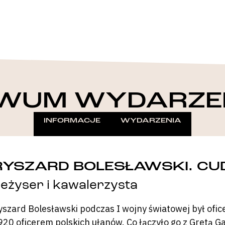
WUM WYDARZE
INFORMACJE
WYDARZENIA
RYSZARD BOLESŁAWSKI. CU
eżyser i kawalerzysta
yszard Bolesławski podczas I wojny światowej był ofice
920 oficerem polskich ułanów. Co łączyło go z Gretą G