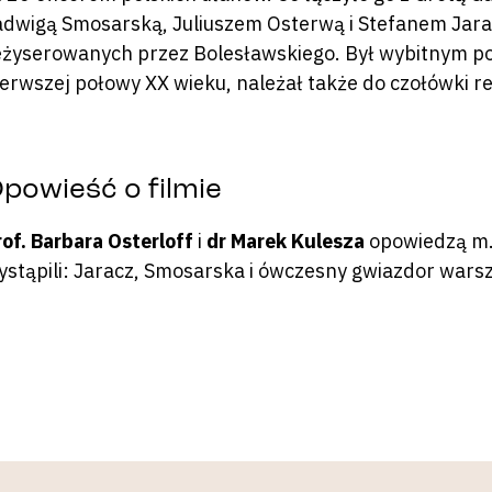
adwigą Smosarską, Juliuszem Osterwą i Stefanem Jarac
eżyserowanych przez Bolesławskiego. Był wybitnym po
ierwszej połowy XX wieku, należał także do czołówki r
powieść o filmie
rof. Barbara Osterloff
i
dr Marek Kulesza
opowiedzą m.i
ystąpili: Jaracz, Smosarska i ówczesny gwiazdor wars