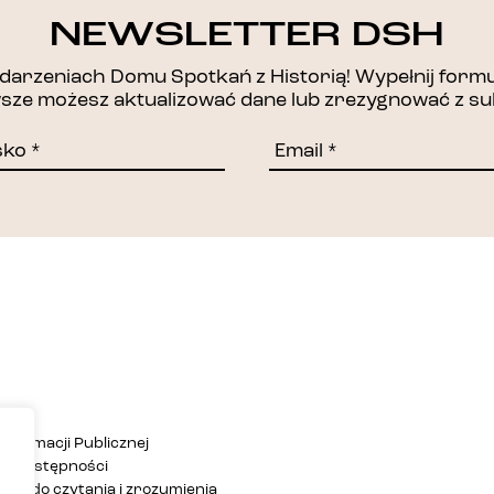
DZIĘKUJEMY!
NEWSLETTER DSH
arzeniach Domu Spotkań z Historią! Wypełnij formul
awsze możesz aktualizować dane lub zrezygnować z su
Informacji Publicznej
ja dostępności
twa do czytania i zrozumienia