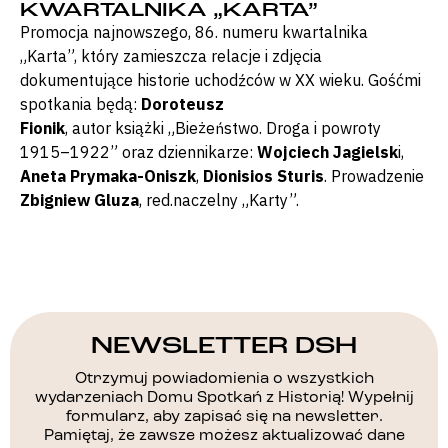
KWARTALNIKA „KARTA”
Promocja najnowszego, 86. numeru kwartalnika
„Karta”, który zamieszcza relacje i zdjęcia
dokumentujące historie uchodźców w XX wieku. Gośćmi
spotkania będą:
Doroteusz
Fionik
, autor książki „Bieżeństwo. Droga i powroty
1915–1922” oraz dziennikarze:
Wojciech Jagielsk
i,
Aneta Prymaka-Oniszk
,
Dionisios Sturis
. Prowadzenie
Zbigniew Gluza
, red.naczelny „Karty”.
NEWSLETTER DSH
Otrzymuj powiadomienia o wszystkich
wydarzeniach Domu Spotkań z Historią! Wypełnij
formularz, aby zapisać się na newsletter.
Pamiętaj, że zawsze możesz aktualizować dane