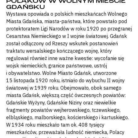
POLAKÓW W WOLNYM MIEŚCIE
GDAŃSKU
Wystawa opowiada o polskich mieszkańcach Wolnego
Miasta Gdańska, miasta-państwa, które powstało pod
protektoratem Ligi Narodów w roku 1920 po przegranej
Cesarstwa Niemieckiego w I wojnie światowej. Gdańsk
został odłączony od Rzeszy wskutek postanowień
traktatu wersalskiego kończącego wojnę, który
regulował również inne ważne kwestie: wycofanie się
wojsk niemieckich, granice państwowe, ustrój
i obywatelstwo. Wolne Miasto Gdańsk, utworzone
15 listopada 1920 roku, istniało do wybuchu II wojny
światowej w 1939 roku. Obejmowało, obok samego
miasta Gdańsk, większą część ówczesnych powiatów:
Gdańskie Wyżyny, Gdańskie Niziny oraz niewielkie
fragmenty powiatów wejherowskiego, tczewskiego,
elbląskiego, malborskiego, kościerskiego i kartuskiego.
W 1934 roku mieszkało tam ok. 408 tysięcy
mieszkańców, przeważała ludność niemiecka, Polacy