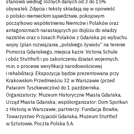
stanowili według różnych danych od 3 do 15%
obywateli. Zdjęcia i teksty składają się w opowieść
o polsko-niemieckim sąsiedztwie, pokojowym
początkowo współistnieniu Niemców i Polaków oraz
antagonizmach narastających po dojściu do władzy
nazistów oraz o losach Polaków z Gdańska po wybuchu
wojny (plan rozwiązania „polskiego żywiołu” na terenie
Pomorza Gdańskiego, miejsca kaźni: Victoria Schule
i obóz Stutthof) i po zakończeniu działań wojennych,
m.in. o procesie weryfikacji narodowościowej
i rehabilitacji. Ekspozycja będzie prezentowana przy
Krakowskim Przedmieściu 32 w Warszawie (przed
Pałacem Tyszkiewiczów) do 1 października.
Organizatorzy: Muzeum Historyczne Miasta Gdańska,
Urząd Miasta Gdańska; współorganizator: Dom Spotkań
z Historią w Warszawie; partnerzy: Fundacja Bowke,
Towarzystwo Przyjaciół Gdańska, Muzeum Stutthof
w Sztutowie, Poczta Polska S.A.