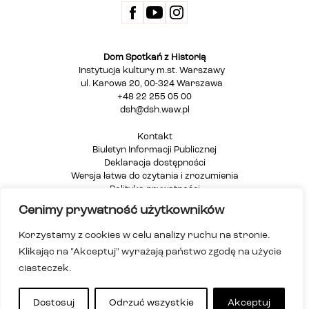
Dom Spotkań z Historią
Instytucja kultury m.st. Warszawy
ul. Karowa 20, 00-324 Warszawa
+48 22 255 05 00
dsh@dsh.waw.pl
Kontakt
Biuletyn Informacji Publicznej
Deklaracja dostępności
Wersja łatwa do czytania i zrozumienia
Polityka prywatności
Informacja dla osób głuchych i niesłyszących
Cenimy prywatność użytkowników
Mapa strony
Korzystamy z cookies w celu analizy ruchu na stronie.
Klikając na "Akceptuj" wyrażają państwo zgodę na użycie
ciasteczek.
Dostosuj
Odrzuć wszystkie
Akceptuj