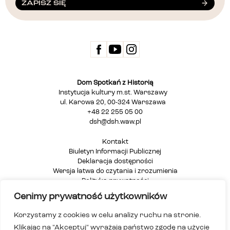
ZAPISZ SIĘ
Dom Spotkań z Historią
Instytucja kultury m.st. Warszawy
ul. Karowa 20, 00-324 Warszawa
+48 22 255 05 00
dsh@dsh.waw.pl
Kontakt
Biuletyn Informacji Publicznej
Deklaracja dostępności
Wersja łatwa do czytania i zrozumienia
Polityka prywatności
Informacja dla osób głuchych i niesłyszących
Cenimy prywatność użytkowników
Mapa strony
Korzystamy z cookies w celu analizy ruchu na stronie.
Klikając na "Akceptuj" wyrażają państwo zgodę na użycie