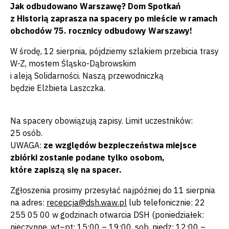
Jak odbudowano Warszawę? Dom Spotkań
z Historią zaprasza na spacery po mieście w ramach
obchodów 75. rocznicy odbudowy Warszawy!
W środę, 12 sierpnia, pójdziemy szlakiem przebicia trasy
W-Z, mostem Śląsko-Dąbrowskim
i aleją Solidarności. Naszą przewodniczką
będzie Elżbieta Laszczka.
Na spacery obowiązują zapisy. Limit uczestników:
25 osób.
UWAGA:
ze względów bezpieczeństwa miejsce
zbiórki zostanie podane tylko osobom,
które zapiszą się na spacer.
Zgłoszenia prosimy przesyłać najpóźniej do 11 sierpnia
na adres:
recepcja@dsh.waw.pl
lub telefonicznie: 22
255 05 00 w godzinach otwarcia DSH (poniedziałek:
nieczynne, wt–pt: 15:00 – 19:00, sob, niedz: 12:00 –