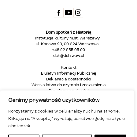
Dom Spotkań z Historią
Instytucja kultury m.st. Warszawy
ul. Karowa 20, 00-324 Warszawa
+48 22 255 05 00
dsh@dsh.waw.pl
Kontakt
Biuletyn Informacji Publicznej
Deklaracja dostępności
Wersja łatwa do czytania i zrozumienia
Polityka prywatności
Informacja dla osób głuchych i niesłyszących
Cenimy prywatność użytkowników
Mapa strony
Korzystamy z cookies w celu analizy ruchu na stronie.
Klikając na "Akceptuj" wyrażają państwo zgodę na użycie
ciasteczek.