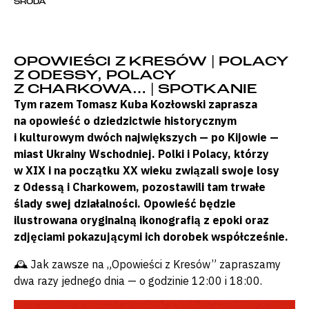
ŚRODA
OPOWIEŚCI Z KRESÓW | POLACY
Z ODESSY, POLACY
Z CHARKOWA… | SPOTKANIE
Tym razem Tomasz Kuba Kozłowski zaprasza
na opowieść o dziedzictwie historycznym
i kulturowym dwóch największych — po Kijowie —
miast Ukrainy Wschodniej. Polki i Polacy, którzy
w XIX i na początku XX wieku związali swoje losy
z Odessą i Charkowem, pozostawili tam trwałe
ślady swej działalności. Opowieść będzie
ilustrowana oryginalną ikonografią z epoki oraz
zdjęciami pokazującymi ich dorobek współcześnie.
🕰 Jak zawsze na „Opowieści z Kresów” zapraszamy
dwa razy jednego dnia — o godzinie 12:00 i 18:00.