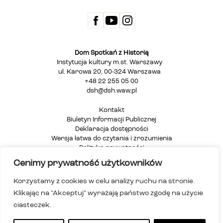
Dom Spotkań z Historią
Instytucja kultury m.st. Warszawy
ul. Karowa 20, 00-324 Warszawa
+48 22 255 05 00
dsh@dsh.waw.pl
Kontakt
Biuletyn Informacji Publicznej
Deklaracja dostępności
Wersja łatwa do czytania i zrozumienia
Polityka prywatności
Informacja dla osób głuchych i niesłyszących
Cenimy prywatność użytkowników
Mapa strony
Korzystamy z cookies w celu analizy ruchu na stronie.
Klikając na "Akceptuj" wyrażają państwo zgodę na użycie
ciasteczek.