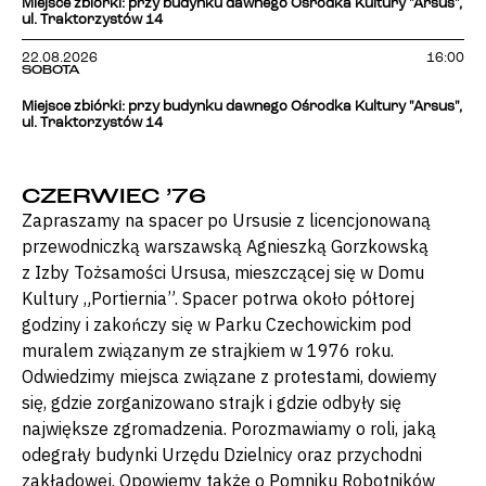
Miejsce zbiórki: przy budynku dawnego Ośrodka Kultury "Arsus",
ul. Traktorzystów 14
22.08.2026
16:00
SOBOTA
Miejsce zbiórki: przy budynku dawnego Ośrodka Kultury "Arsus",
ul. Traktorzystów 14
CZERWIEC ’76
Zapraszamy na spacer po Ursusie z licencjonowaną
przewodniczką warszawską Agnieszką Gorzkowską
z Izby Tożsamości Ursusa, mieszczącej się w Domu
Kultury „Portiernia”. Spacer potrwa około półtorej
godziny i zakończy się w Parku Czechowickim pod
muralem związanym ze strajkiem w 1976 roku.
Odwiedzimy miejsca związane z protestami, dowiemy
się, gdzie zorganizowano strajk i gdzie odbyły się
największe zgromadzenia. Porozmawiamy o roli, jaką
odegrały budynki Urzędu Dzielnicy oraz przychodni
zakładowej. Opowiemy także o Pomniku Robotników