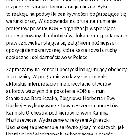
rozpoczęło strajki i demonstracje uliczne. Była
to reakcja na podwyżki cen żywności i pogarszające się
warunki pracy. W odpowiedzi na brutalne tłumienie
protestów powstał KOR – organizacja wspierająca
represjonowanych robotników, dokumentująca łamanie
praw człowieka i stająca się zalążkiem późniejszej
opozycji demokratycznej, która kształtowała ruchy
społeczne i solidarnościowe w Polsce.
Zapraszamy na koncert poetycki inaugurujący obchody
tej rocznicy. W programie znalazły się piosenki,
aktorskie interpretacje i melorecytacje utworów
autorów ważnych dla pokolenia KOR-u – m.in.
Stanisława Barańczaka, Zbigniewa Herberta i Ewy
Lipskiej – wykonywane z towarzyszeniem muzyków
Karimski Orchestra pod kierownictwem Karima
Martusewicza. Wydarzenie w reżyserii Agnieszki
Uścińskiej zaprezentuje zarówno głosy młodszych, jak
i bardziej doświadczonych wykonawców, a całość