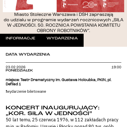
Miasto Stołeczne Warszawa i DSH zapraszają
do udziału w programie wydarzeń rocznicowych „SIŁA
W JEDNOŚCI. 50. ROCZNICA POWSTANIA KOMITETU
OBRONY ROBOTNIKÓW”.
INFORMACJE
WYDARZENIA
DATA WYDARZENIA
23.02.2026
19:00
PONIEDZIAŁEK
miejsce: Teatr Dramatyczny im. Gustawa Holoubka, PKiN, pl.
Defilad 1
❗️wydarzenie biletowane
KONCERT INAUGURUJĄCY:
„KOR. SIŁA W JEDNOŚCI”
50 lat temu, 25 czerwca 1976, w 112 zakładach pracy
m.in. w Radomiu, Ursusie i Płocku ponad 80 tys. osób