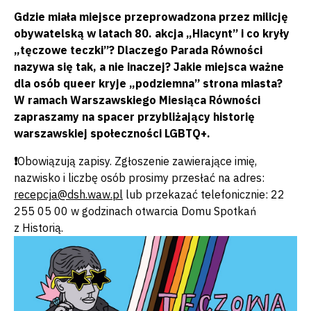
Gdzie miała miejsce przeprowadzona przez milicję
obywatelską w latach 80. akcja „Hiacynt” i co kryły
„tęczowe teczki”? Dlaczego Parada Równości
nazywa się tak, a nie inaczej? Jakie miejsca ważne
dla osób queer kryje „podziemna” strona miasta?
W ramach Warszawskiego Miesiąca Równości
zapraszamy na spacer przybliżający historię
warszawskiej społeczności LGBTQ+.
❗️
Obowiązują zapisy. Zgłoszenie zawierające imię,
nazwisko i liczbę osób prosimy przesłać na adres:
recepcja@dsh.waw.pl
lub przekazać telefonicznie: 22
255 05 00 w godzinach otwarcia Domu Spotkań
z Historią.