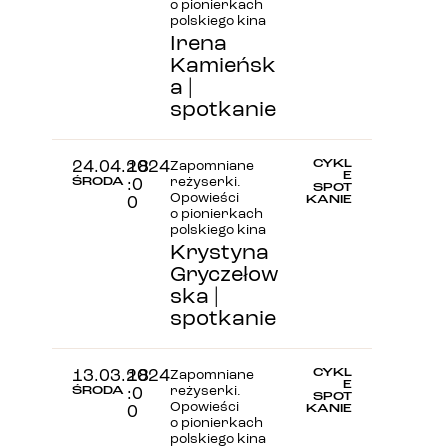
o pionierkach
polskiego kina
Irena
Kamieńsk
a |
spotkanie
CYKL
24.04.2024
18
Zapomniane
E
ŚRODA
reżyserki.
:0
SPOT
Opowieści
KANIE
0
o pionierkach
polskiego kina
Krystyna
Gryczełow
ska |
spotkanie
CYKL
13.03.2024
18
Zapomniane
E
ŚRODA
reżyserki.
:0
SPOT
Opowieści
KANIE
0
o pionierkach
polskiego kina