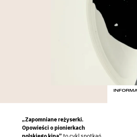
INFORM
„Zapomniane reżyserki.
Opowieści o pionierkach
polskiego kina”
to cykl spotkań