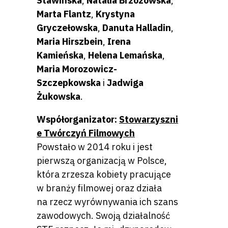
Stawińska
,
Natalia Brzozowska
,
Marta Flantz
,
Krystyna
Gryczełowska
,
Danuta Halladin
,
Maria Hirszbein
,
Irena
Kamieńska
,
Helena Lemańska
,
Maria Morozowicz-
Szczepkowska
i
Jadwiga
Żukowska
.
Współorganizator:
Stowarzyszni
e Twórczyń Filmowych
Powstało w 2014 roku i jest
pierwszą organizacją w Polsce,
która zrzesza kobiety pracujące
w branży filmowej oraz działa
na rzecz wyrównywania ich szans
zawodowych. Swoją działalność