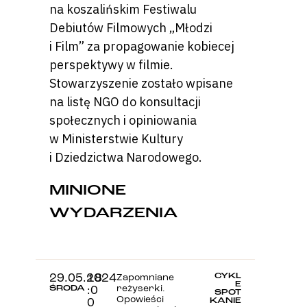
na koszalińskim Festiwalu
Debiutów Filmowych „Młodzi
i Film” za propagowanie kobiecej
perspektywy w filmie.
Stowarzyszenie zostało wpisane
na listę NGO do konsultacji
społecznych i opiniowania
w Ministerstwie Kultury
i Dziedzictwa Narodowego.
MINIONE
WYDARZENIA
CYKL
29.05.2024
18
Zapomniane
E
ŚRODA
reżyserki.
:0
SPOT
Opowieści
KANIE
0