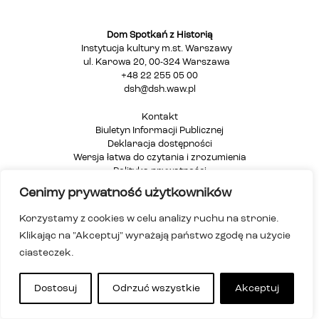
Dom Spotkań z Historią
Instytucja kultury m.st. Warszawy
ul. Karowa 20, 00-324 Warszawa
+48 22 255 05 00
dsh@dsh.waw.pl
Kontakt
Biuletyn Informacji Publicznej
Deklaracja dostępności
Wersja łatwa do czytania i zrozumienia
Polityka prywatności
Informacja dla osób głuchych i niesłyszących
Cenimy prywatność użytkowników
Mapa strony
Korzystamy z cookies w celu analizy ruchu na stronie.
Klikając na "Akceptuj" wyrażają państwo zgodę na użycie
ciasteczek.
Dostosuj
Odrzuć wszystkie
Akceptuj